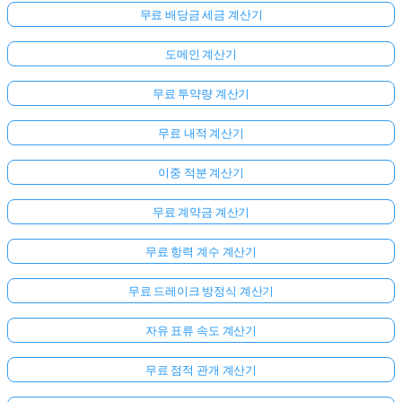
무료 배당금 세금 계산기
도메인 계산기
무료 투약량 계산기
무료 내적 계산기
이중 적분 계산기
무료 계약금 계산기
여
무료 항력 계수 계산기
기
서
무료 드레이크 방정식 계산기
로
그
자유 표류 속도 계산기
인
무료 점적 관개 계산기
하
:
세