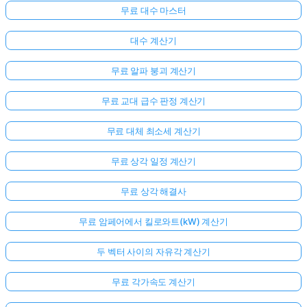
문
무료 대수 마스터
이
대수 계산기
없
습
무료 알파 붕괴 계산기
니
다
무료 교대 급수 판정 계산기
첫
무료 대체 최소세 계산기
번
째
무료 상각 일정 계산기
질
문
무료 상각 해결사
하
기
무료 암페어에서 킬로와트(kW) 계산기
두 벡터 사이의 자유각 계산기
무료 각가속도 계산기