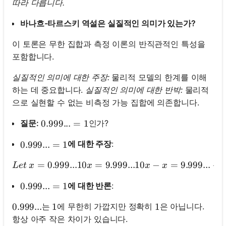
따라 다릅니다.
바나흐-타르스키 역설은 실질적인 의미가 있는가?
이 토론은 무한 집합과 측정 이론의 반직관적인 특성을
포함합니다.
실질적인 의미에 대한 주장:
물리적 모델의 한계를 이해
하는 데 중요합니다.
실질적인 의미에 대한 반박:
물리적
으로 실현할 수 없는 비측정 가능 집합에 의존합니다.
질문:
인가?
0.999... = 1
0.999...
=
1
에 대한 주장
:
0.999... = 1
0.999...
=
1
=
0.999...10
=
9.999...10
−
Let\ x = 0.999...
=
9.999...
−
0
L
e
t
x
x
x
x
에 대한 반론
:
0.999... = 1
0.999...
=
1
는
에 무한히 가깝지만 정확히
은 아닙니다.
0.999...
0.999...
1
1
1
1
항상 아주 작은 차이가 있습니다.