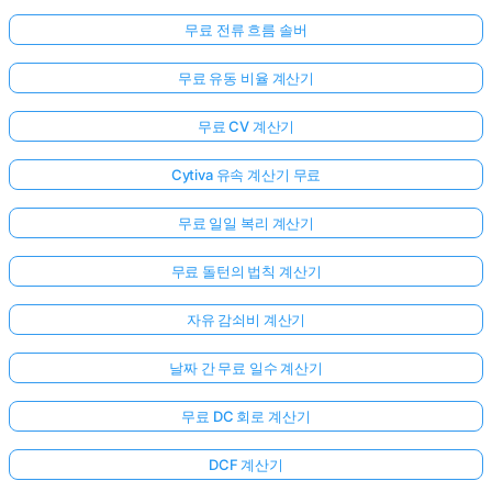
무료 전류 흐름 솔버
무료 유동 비율 계산기
무료 CV 계산기
Cytiva 유속 계산기 무료
무료 일일 복리 계산기
무료 돌턴의 법칙 계산기
여
기
자유 감쇠비 계산기
서
날짜 간 무료 일수 계산기
로
그
무료 DC 회로 계산기
인
하
DCF 계산기
:
세