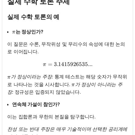
실제 수학 토론 주제
실제 수학 토론의 예
\pi
는 정상인가?
π
이 질문은 수론, 무작위성 및 무리수의 속성에 대한 논의
로 이어집니다.
=
3.1415926535...
\pi = 3.1415926535...
π
\pi
가 정상이라는 주장:
통계 테스트는 해당 숫자가 무작위
π
\pi
로 나타나는 것을 시사합니다.
가 정상이 아니라는 주
π
장:
정규성은 입증되지 않았습니다.
연속체 가설이 참인가?
이는 집합론과 무한의 본질을 탐구합니다.
찬성 또는 반대 주장은 매우 기술적이며 선택한 공리계에