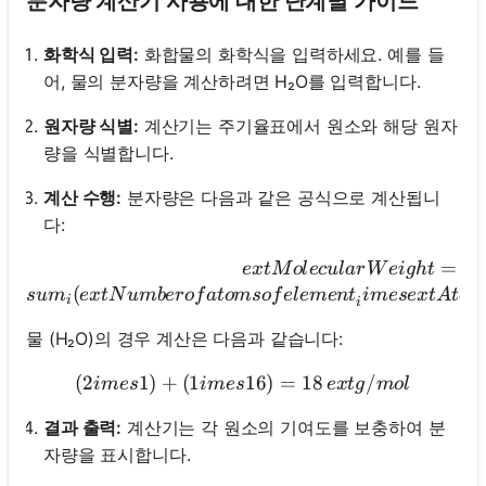
분자량 계산기 사용에 대한 단계별 가이드
화학식 입력:
화합물의 화학식을 입력하세요. 예를 들
어, 물의 분자량을 계산하려면 H₂O를 입력합니다.
원자량 식별:
계산기는 주기율표에서 원소와 해당 원자
량을 식별합니다.
계산 수행:
분자량은 다음과 같은 공식으로 계산됩니
다:
ext{Molecular 
=
e
x
t
M
o
l
ec
u
l
a
r
W
e
i
g
h
t
(
s
u
m
e
x
t
N
u
mb
ero
f
a
t
o
m
so
f
e
l
e
m
e
n
t
im
ese
x
t
A
t
o
m
i
i
물 (H₂O)의 경우 계산은 다음과 같습니다:
(
2
1
)
+
(
1
(2 imes 1) + (1 imes 16) = 
16
)
=
18
/
im
es
im
es
e
x
t
g
m
o
l
결과 출력:
계산기는 각 원소의 기여도를 보충하여 분
자량을 표시합니다.