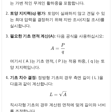
는 가변 적인 무게인 활하중을 포함합니다.
토양 지지력(q) 평가:
토양이 실패하지 않고 견딜 수 있
는 최대 압력을 결정하기 위해 지반 조사(지질 조사)를
실시합니다.
필요한 기초 면적 계산(A):
다음 공식을 사용하십시오:
P
A = \frac{P}{q}
=
A
q
여기서 ( A )는 기초 면적, ( P )는 적용 하중, ( q )는 토
양 지지력입니다.
기초 치수 결정:
정방형 기초의 경우 측면 길이 ( L )을
다음과 같이 계산합니다:
L = \sqrt{A}
=
L
A
직사각형 기초의 경우 계산된 면적에 맞게 길이와 너비
를 조정합니다.