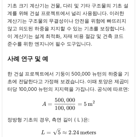
기초 크기 계산기는 건물, 다리 및 기타 구조물의 기초 설
계를 위해 건설 프로젝트에서 널리 사용됩니다. 이러한
계산기는 구조물의 무결성이나 안전을 위험에 빠뜨리지
않고 의도된 하중을 지지할 수 있는 기초를 보장합니다.
이 계산기는 설계 최적화, 자재 비용 절감 및 건축 코드
준수를 위한 엔지니어 필수 도구입니다.
사례 연구 및 예
한 건설 프로젝트에서 기둥이 500,000 뉴턴의 하중을 기
초에 전달한다고 가정해 보겠습니다. 이때 토양은 제곱미
터당 100,000 뉴턴의 지지력을 가집니다. 공식에 따르면:
500
,
000
A = \frac{500,000}{100,00
2
=
=
5
m
A
100
,
000
정방형 기초의 경우, 측면 길이 ( L )은:
L = \sqrt{5} \approx 2.24 
=
5
≈
2.24
meters
L