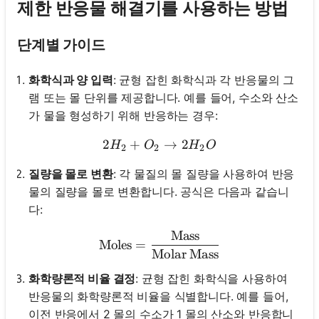
제한 반응물 해결기를 사용하는 방법
단계별 가이드
화학식과 양 입력
: 균형 잡힌 화학식과 각 반응물의 그
램 또는 몰 단위를 제공합니다. 예를 들어, 수소와 산소
가 물을 형성하기 위해 반응하는 경우:
2
+
2 H_2 + O_2 \rightarrow 
→
2
H
O
H
O
2
2
2
질량을 몰로 변환
: 각 물질의 몰 질량을 사용하여 반응
물의 질량을 몰로 변환합니다. 공식은 다음과 같습니
다:
Mass
\text{Moles} = \frac{\te
Moles
=
Molar Mass
화학량론적 비율 결정
: 균형 잡힌 화학식을 사용하여
반응물의 화학량론적 비율을 식별합니다. 예를 들어,
이전 반응에서 2 몰의 수소가 1 몰의 산소와 반응합니