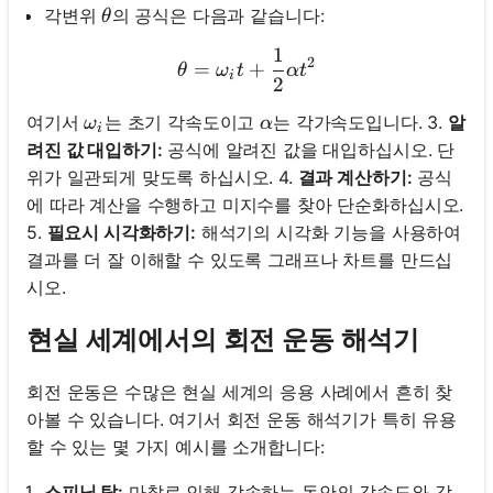
\theta
각변위
의 공식은 다음과 같습니다:
θ
1
\theta = \omega_i t + \fr
2
=
+
θ
ω
t
α
t
i
2
\omega_i
\alpha
여기서
는 초기 각속도이고
는 각가속도입니다. 3.
알
ω
α
i
려진 값 대입하기:
공식에 알려진 값을 대입하십시오. 단
위가 일관되게 맞도록 하십시오. 4.
결과 계산하기:
공식
에 따라 계산을 수행하고 미지수를 찾아 단순화하십시오.
5.
필요시 시각화하기:
해석기의 시각화 기능을 사용하여
결과를 더 잘 이해할 수 있도록 그래프나 차트를 만드십
시오.
현실 세계에서의 회전 운동 해석기
회전 운동은 수많은 현실 세계의 응용 사례에서 흔히 찾
아볼 수 있습니다. 여기서 회전 운동 해석기가 특히 유용
할 수 있는 몇 가지 예시를 소개합니다:
스피닝 탑:
마찰로 인해 감속하는 동안의 각속도와 각