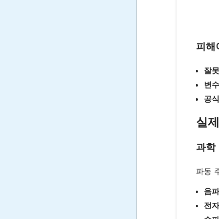
피해
잘못
변수
공식
실제
과학
파동 
음
전