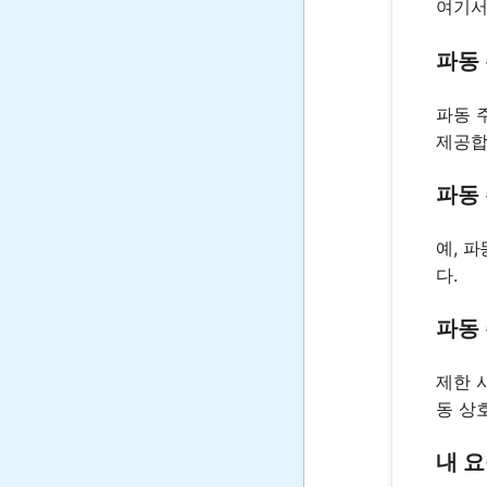
여기
파동
파동 
제공합
파동
예, 
다.
파동
제한 
동 상
내 