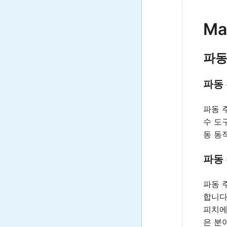
Ma
파동
파동
파동 
수 도
동 동
파동
파동 
합니다
피치에
은 분