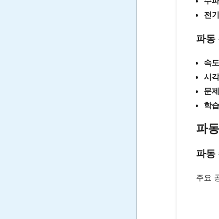
수
전기
파동
속도
시
문제
학습
파동
파동
주요 