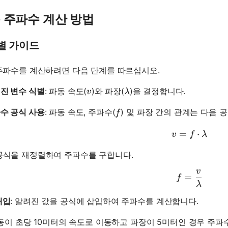
 주파수 계산 방법
별 가이드
주파수를 계산하려면 다음 단계를 따르십시오.
v
\lambda
진 변수 식별
: 파동 속도(
)와 파장(
)을 결정합니다.
v
λ
f
수 공식 사용
: 파동 속도, 주파수(
) 및 파장 간의 관계는 다음 
f
=
v = f \c
⋅
v
f
λ
공식을 재정렬하여 주파수를 구합니다.
v
f = \fra
=
f
λ
대입
: 알려진 값을 공식에 삽입하여 주파수를 계산합니다.
파동이 초당 10미터의 속도로 이동하고 파장이 5미터인 경우 주파