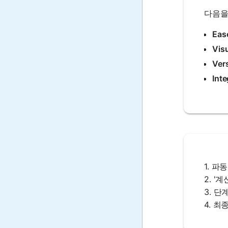
다음을
Eas
Visu
Vers
Inte
1. 
2. '
3. 
4. 