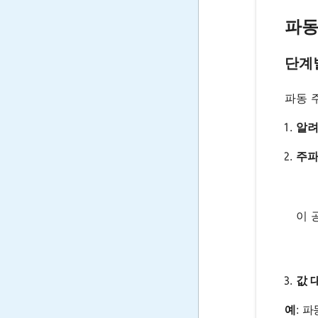
파동
단계
파동 
알려
주파
이 
값 
예
: 