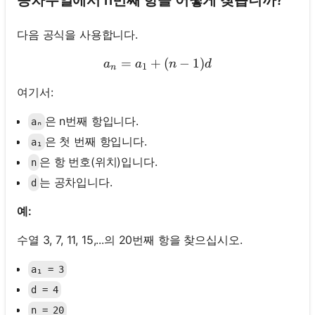
다음 공식을 사용합니다.
=
+
aₙ = a₁ + (n - 1)d
(
−
1
)
a
a
n
d
1
n
여기서:
은 n번째 항입니다.
aₙ
은 첫 번째 항입니다.
a₁
은 항 번호(위치)입니다.
n
는 공차입니다.
d
예:
수열 3, 7, 11, 15,...의 20번째 항을 찾으십시오.
a₁ = 3
d = 4
n = 20