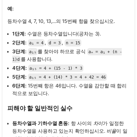
예:
등차수열 4, 7, 10, 13,...의 15번째 항을 찾으십시오.
1단계:
수열은 등차수열입니다(공차는 3).
2단계:
,
,
a₁ = 4
d = 3
n = 15
3단계:
를 찾아야 하므로 공식
a₁₅
aₙ = a₁ + (n -
를 사용합니다.
1)d
4단계:
a₁₅ = 4 + (15 - 1) * 3
5단계:
a₁₅ = 4 + (14) * 3 = 4 + 42 = 46
6단계:
15번째 항은 46입니다. 수열을 감안할 때 합리
적으로 보입니다.
피해야 할 일반적인 실수
등차수열과 기하수열 혼동:
항 사이의
차이
가 일정한
등차수열을 사용하고 있는지 확인하십시오.
비율
이 일