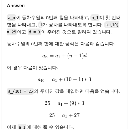
문
Answer:
이
이 등차수열의 n번째 항을 나타내고,
이 첫 번째
없
a_n
a_1
항을 나타내고,
가 공차를 나타내도록 합니다.
습
d
a_{10}
이고
이 주어진 것으로 알려져 있습니다.
니
= 25
d = 3
다
등차수열의 n번째 항에 대한 공식은 다음과 같습니다.
첫
=
+
a_n = a_1 + (n - 1)d
(
−
1
)
번
a
a
n
d
1
n
째
이 경우 다음이 있습니다.
질
문
=
+
(
a_{10} = a_1 + (10 - 1) * 
10
−
1
)
∗
3
a
a
하
10
1
기
의 주어진 값을 대입하면 다음을 얻습니다.
a_{10} = 25
25
=
+
25 = a_1 + (9) * 3
(
9
)
∗
3
a
1
25
=
25 = a_1 + 27
+
27
a
1
이제
에 대해 풀 수 있습니다.
a_1