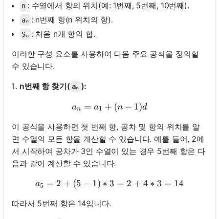
: 수열에서 항의 위치(예: 1번째, 5번째, 10번째).
n
: n번째 항(n 위치의 항).
aₙ
: 처음 n개 항의 합.
Sₙ
이러한 구성 요소를 사용하여 다음 주요 공식을 정의할
수 있습니다.
n번째 항 찾기(
):
aₙ
=
+
aₙ = a₁ + (n - 1)d
(
−
1
)
a
a
n
d
1
n
이 공식을 사용하면 첫 번째 항, 공차 및 항의 위치를 알
면 수열의 모든 항을 계산할 수 있습니다. 예를 들어, 2에
서 시작하여 공차가 3인 수열이 있는 경우 5번째 항은 다
음과 같이 계산할 수 있습니다.
=
2
+
(
5
−
1
)
∗
3
a_5 = 2 + (5-1) * 3 = 2 + 
=
2
+
4
∗
3
=
14
a
5
따라서 5번째 항은 14입니다.