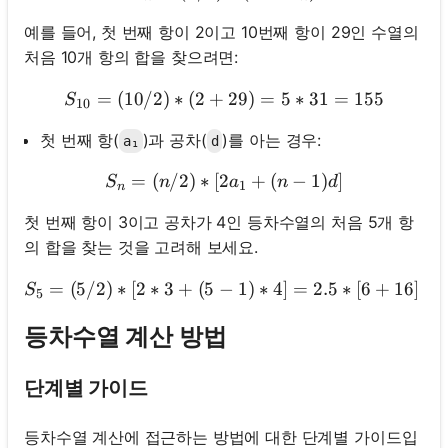
예를 들어, 첫 번째 항이 2이고 10번째 항이 29인 수열의
처음 10개 항의 합을 찾으려면:
=
(
10/2
)
∗
(
2
+
S_{10} = (10/2) * (2 + 29)
29
)
=
5
∗
31
=
155
S
10
첫 번째 항(
)과 공차(
)를 아는 경우:
a₁
d
=
(
/2
)
∗
[
2
Sₙ = (n/2) * [2a₁ + (n - 1)d
+
(
−
1
)
]
S
n
a
n
d
1
n
첫 번째 항이 3이고 공차가 4인 등차수열의 처음 5개 항
의 합을 찾는 것을 고려해 보세요.
=
(
5/2
)
∗
[
2
∗
3
+
(
5
−
1
)
∗
4
]
S_5 = (5/2) * [2 * 3
=
2.5
∗
[
6
+
16
]
=
S
5
등차수열 계산 방법
단계별 가이드
등차수열 계산에 접근하는 방법에 대한 단계별 가이드입