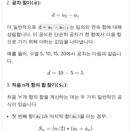
공차 찾기(
):
d
=
d = a₂ - a₁
−
d
a
a
2
1
더 일반적으로
는 임의의 연속 항에 대해
d = aₙ - aₙ₋₁
성립합니다. 이 공식은 단순히 공차가 한 항에서 다음 항
으로 가기 위해 더하는 값임을 나타냅니다.
예를 들어, 수열 5, 10, 15, 20에서 공차는 다음과 같습니
다.
=
10
−
d = 10 - 5 = 5
5
=
5
d
처음 n개 항의 합 찾기(
):
Sₙ
처음 'n'개 항의 합을 계산하는 데는 두 가지 일반적인 공
식이 있습니다.
첫 번째 항(
)과 마지막 항(
)을 아는 경우:
a₁
aₙ
=
(
/2
)
Sₙ = (n/2) * (a₁ + aₙ)
∗
(
+
)
S
n
a
a
1
n
n