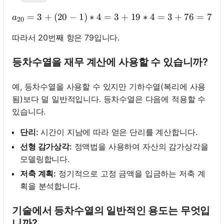
=
3
+
(
20
−
1
)
∗
4
=
3
a₂₀ = 3 + (20 - 1) * 4 = 3
+
19
∗
4
=
3
+
76
=
79
a
20
따라서 20번째 항은 79입니다.
등차수열을 재무 계산에 사용할 수 있습니까?
예, 등차수열을 사용할 수 있지만 기하수열(복리에 사용
됨)보다 덜 일반적입니다. 등차수열은 다음에 적용할 수
있습니다.
단리:
시간이 지남에 따라 얻은 단리를 계산합니다.
선형 감가상각:
정액법을 사용하여 자산의 감가상각을
모델링합니다.
저축 계획:
정기적으로 고정 금액을 입금하는 저축 계
획을 분석합니다.
기술에서 등차수열의 일반적인 용도는 무엇입
니까?