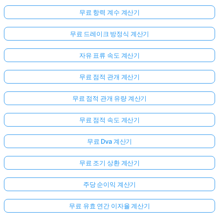
무료 항력 계수 계산기
무료 드레이크 방정식 계산기
자유 표류 속도 계산기
무료 점적 관개 계산기
무료 점적 관개 유량 계산기
무료 점적 속도 계산기
여
기
무료 Dva 계산기
서
무료 조기 상환 계산기
로
그
주당 순이익 계산기
인
하
무료 유효 연간 이자율 계산기
:
세