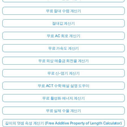
문
이
무료 절대 수렴 계산기
없
절대값 계산기
습
니
무료 AC 회로 계산기
다
첫
무료 가속도 계산기
번
째
무료 외상 매출금 회전율 계산기
질
문
무료 산-염기 계산기
하
기
무료 ACT 수학 해설 설명 도우미
무료 활성화 에너지 계산기
무료 실제 수율 계산기
길이의 덧셈 속성 계산기 (Free Additive Property of Length Calculator)