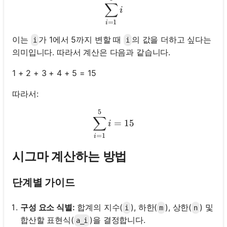
\sum_{i=1}^{5} i
∑
i
=
1
i
이는
가 1에서 5까지 변할 때
의 값을 더하고 싶다는
i
i
의미입니다. 따라서 계산은 다음과 같습니다.
1 + 2 + 3 + 4 + 5 = 15
따라서:
5
\sum_{i=1}^{5} i = 15
∑
=
15
i
=
1
i
시그마 계산하는 방법
단계별 가이드
구성 요소 식별:
합계의 지수(
), 하한(
), 상한(
) 및
i
m
n
합산할 표현식(
)을 결정합니다.
a_i