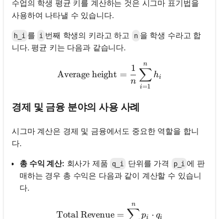
수업의 학생 평균 키를 계산하는 것은 시그마 표기법을
사용하여 나타낼 수 있습니다.
를
번째 학생의 키라고 하고
을 학생 수라고 합
h_i
i
n
니다. 평균 키는 다음과 같습니다.
n
\text{Average height} = 
1
∑
Average height
=
h
i
n
=
1
i
경제 및 금융 분야의 사용 사례
시그마 계산은 경제 및 금융에서도 중요한 역할을 합니
다.
총 수익 계산:
회사가 제품
단위를 가격
에 판
q_i
p_i
매하는 경우 총 수익은 다음과 같이 계산할 수 있습니
다.
n
\text{Total Revenue} = \s
∑
Total Revenue
=
⋅
p
q
i
i