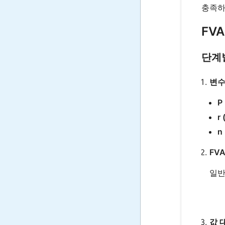
충족하
FV
단계
변수
P
r
n
FV
일반
값 