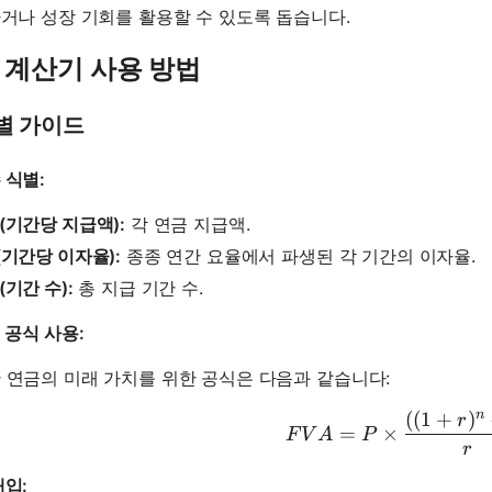
거나 성장 기회를 활용할 수 있도록 돕습니다.
A 계산기 사용 방법
별 가이드
 식별:
 (기간당 지급액):
각 연금 지급액.
 (기간당 이자율):
종종 연간 요율에서 파생된 각 기간의 이자율.
 (기간 수):
총 지급 기간 수.
A 공식 사용:
 연금의 미래 가치를 위한 공식은 다음과 같습니다:
n
((
1
+
)
FVA = P 
r
=
×
F
V
A
P
r
대입: