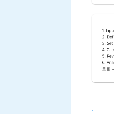
1. I
2. D
3. S
4. C
5. R
6. A
로를 