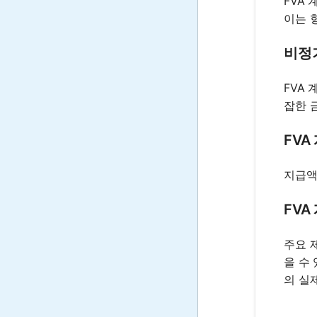
FVA
이는 
비정기
FVA
잡한 
FV
지급액
FVA
주요 
을 수
의 실