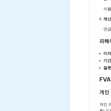
식별
계산
연금
피해
이자
기간
잘못
FV
개인
개인 
됩니다