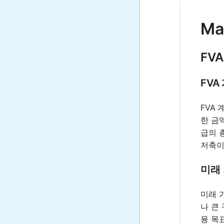
Ma
FV
FVA
FVA
한 금
급의 
저축이
미래
미래 
나 큰
융 목