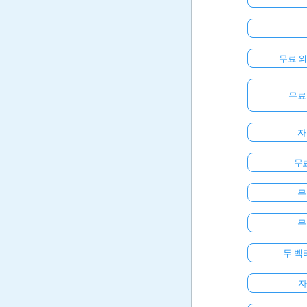
무료 
무료
자
무료
무
무
두 벡
자