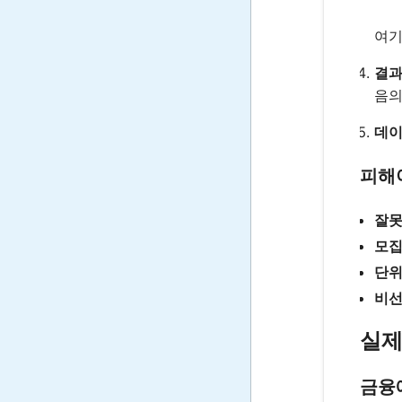
여기
결과
음의
데이
피해
잘못
모집
단위
비선
실제
금융