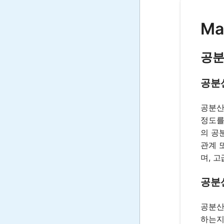
Ma
공분
공분
공분산
정도를
의 공
관계 
며, 
공분
공분산
하는지