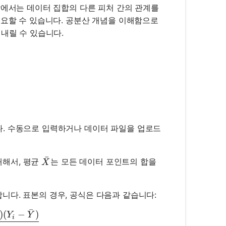
학에서는 데이터 집합의 다른 피처 간의 관계를
중요할 수 있습니다. 공분산 개념을 이해함으로
내릴 수 있습니다.
다. 수동으로 입력하거나 데이터 파일을 업로드
ˉ
대해서, 평균
는 모든 데이터 포인트의 합을
\bar{X}
X
니다. 표본의 경우, 공식은 다음과 같습니다:
ˉ
)
(
−
)
v}(X, Y) = \frac{\sum_{i=1}^{n} (X_i - \bar{X})(Y_
Y
Y
i