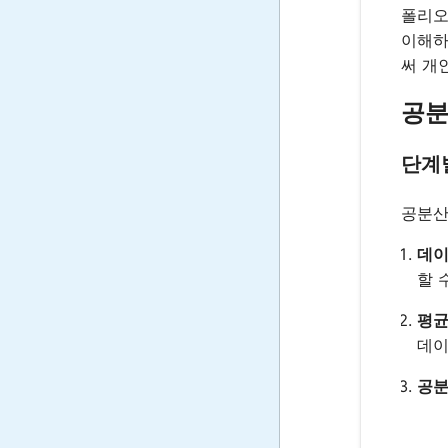
폴리오
이해하
써 개
공분
단계
공분산
데이
할 
평균
데이
공분