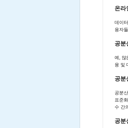
온라
데이터
용자들
공분
예, 
융 및
공분
공분산
표준화
수 간
공분