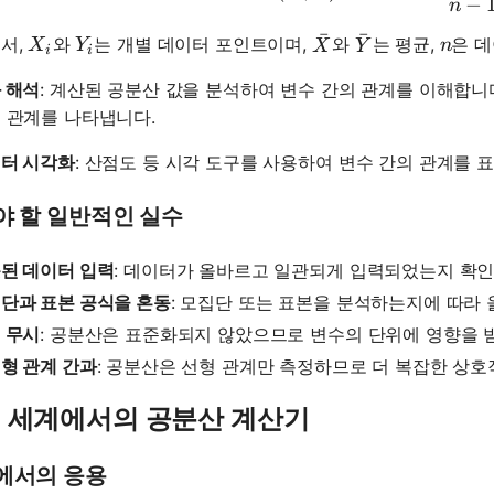
−
n
ˉ
ˉ
X_i
Y_i
n
서,
와
는 개별 데이터 포인트이며,
와
는 평균,
은 데
\bar{X}
\bar{Y}
X
Y
n
X
Y
i
i
 해석
: 계산된 공분산 값을 분석하여 변수 간의 관계를 이해합니다
 관계를 나타냅니다.
터 시각화
: 산점도 등 시각 도구를 사용하여 변수 간의 관계를 
야 할 일반적인 실수
된 데이터 입력
: 데이터가 올바르고 일관되게 입력되었는지 확인
단과 표본 공식을 혼동
: 모집단 또는 표본을 분석하는지에 따라
 무시
: 공분산은 표준화되지 않았으므로 변수의 단위에 영향을 
형 관계 간과
: 공분산은 선형 관계만 측정하므로 더 복잡한 상호
 세계에서의 공분산 계산기
에서의 응용