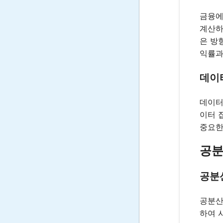
금융에
계산하
은 방
익률과
데이
데이터
이터 
중요한
공분
공분
공분산
하여 