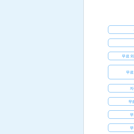
무료 
무료
자
무료
무
무