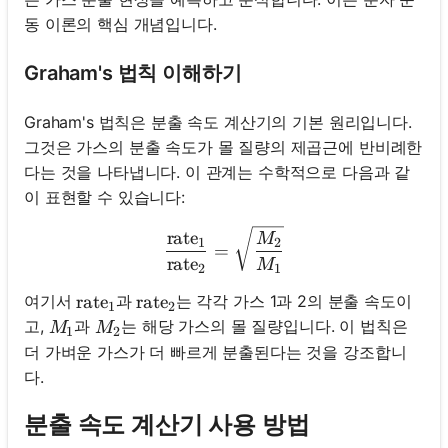
동 이론의 핵심 개념입니다.
Graham's 법칙 이해하기
Graham's 법칙은 분출 속도 계산기의 기본 원리입니다.
그것은 가스의 분출 속도가 몰 질량의 제곱근에 반비례한
다는 것을 나타냅니다. 이 관계는 수학적으로 다음과 같
이 표현할 수 있습니다:
\frac{\text{rate}_1}{\te
rate
M
1
2
=
rate
M
2
1
여기서
과
는 각각 가스 1과 2의 분출 속도이
\text{rate}_1
rate
\text{rate}_2
rate
1
2
M_1
M_2
고,
과
는 해당 가스의 몰 질량입니다. 이 법칙은
M
M
1
2
더 가벼운 가스가 더 빠르게 분출된다는 것을 강조합니
다.
분출 속도 계산기 사용 방법