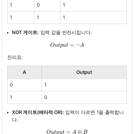
1
0
1
1
1
1
NOT 게이트:
입력 값을 반전시킵니다.
Output = \neg A
=
¬
O
u
tp
u
t
A
진리표:
A
Output
0
1
1
0
XOR 게이트(배타적 OR):
입력이 다르면 1을 출력합니
다.
=
Output = A \oplus B
⊕
O
u
tp
u
t
A
B