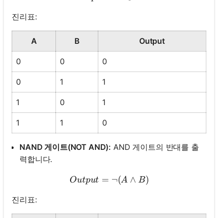
진리표:
A
B
Output
0
0
0
0
1
1
1
0
1
1
1
0
NAND 게이트(NOT AND):
AND 게이트의 반대를 출
력합니다.
=
Output = \neg (A \land B
¬
(
∧
)
O
u
tp
u
t
A
B
진리표: