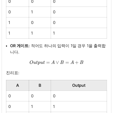
0
0
0
0
1
0
1
0
0
1
1
1
OR 게이트:
적어도 하나의 입력이 1일 경우 1을 출력합
니다.
=
∨
Output = A \lor B = A + 
=
+
O
u
tp
u
t
A
B
A
B
진리표:
A
B
Output
0
0
0
0
1
1