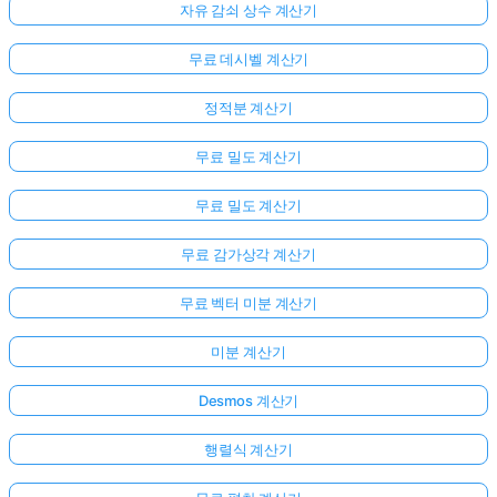
자유 감쇠 상수 계산기
무료 데시벨 계산기
정적분 계산기
무료 밀도 계산기
무료 밀도 계산기
무료 감가상각 계산기
여
무료 벡터 미분 계산기
기
서
미분 계산기
로
Desmos 계산기
그
인
행렬식 계산기
하
:
세