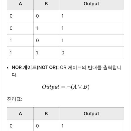
A
B
Output
0
0
1
0
1
1
1
0
1
1
1
0
NOR 게이트(NOT OR):
OR 게이트의 반대를 출력합니
다.
=
Output = \neg (A \lor B)
¬
(
∨
)
O
u
tp
u
t
A
B
진리표:
A
B
Output
0
0
1