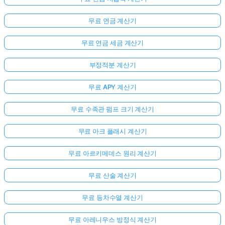
문
이
무료 연금 계산기
없
무료 연금 세금 계산기
습
니
부정적분 계산기
다
첫
무료 APY 계산기
번
째
무료 수족관 펌프 크기 계산기
질
문
무료 아크 플래시 계산기
하
기
무료 아르키메데스 원리 계산기
무료 산술 계산기
무료 등차수열 계산기
무료 아레니우스 방정식 계산기