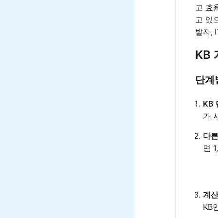
고 효
고 있
발자,
KB
단계
KB
가 
다른
면 
계산
KB