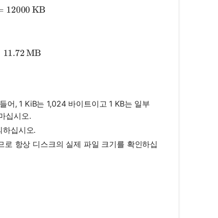
tal Size in KB} = 8 \times 1500 = 12000 \, \text{KB}
=
12000
KB
tal Size in MB} = \frac{12000}{1024} \approx 11.72 
≈
11.72
MB
 1 KiB는 1,024 바이트이고 1 KB는 일부
 마십시오.
의하십시오.
으므로 항상 디스크의 실제 파일 크기를 확인하십