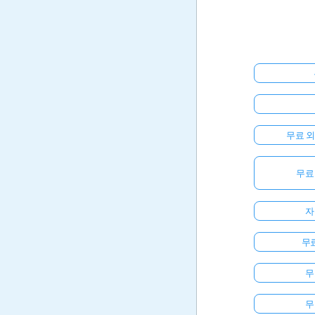
무료 
무료
자
무료
무
무