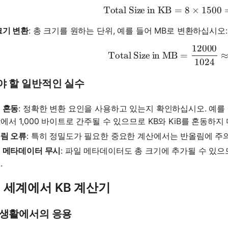
Total Size in KB
=
8
\text{To
×
1500
크기 변환
: 총 크기를 원하는 단위, 예를 들어 MB로 변환하십시오:
12000
\text{To
Total Size in MB
=
1024
야 할 일반적인 실수
 혼동
: 정확한 변환 요인을 사용하고 있는지 확인하십시오. 예를 들어,
에서 1,000 바이트로 간주될 수 있으므로 KB와 KiB를 혼동하지
림 오류
: 특히 정밀도가 필요한 중요한 계산에서는 반올림에 주
 메타데이터 무시
: 파일 메타데이터도 총 크기에 추가될 수 있
.
 세계에서 KB 계산기
 생활에서의 응용