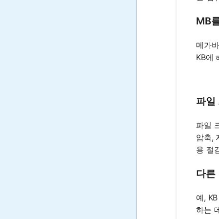
MB를
메가바이
KB에
파일
파일 
압축,
용 절
다른
예, 
하는 