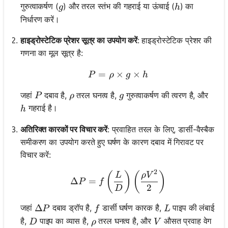
g
h
गुरुत्वाकर्षण (
) और तरल स्तंभ की गहराई या ऊंचाई (
) का
g
h
निर्धारण करें।
हाइड्रोस्टेटिक प्रेशर सूत्र का उपयोग करें
: हाइड्रोस्टेटिक प्रेशर की
गणना का मूल सूत्र है:
=
×
P = \rho \times g \times 
×
P
ρ
g
h
P
\rho
g
जहां
दबाव है,
तरल घनत्व है,
गुरुत्वाकर्षण की त्वरण है, और
P
ρ
g
h
गहराई है।
h
अतिरिक्त कारकों पर विचार करें
: प्रवाहित तरल के लिए, डार्सी-वैस्बैक
समीकरण का उपयोग करते हुए घर्षण के कारण दबाव में गिरावट पर
विचार करें:
2
\Delta P = f \left(\frac{
(
)
(
)
L
ρ
V
Δ
=
P
f
2
D
\Delta P
Δ
f
L
जहां
दबाव ड्रॉप है,
डार्सी घर्षण कारक है,
पाइप की लंबाई
P
f
L
D
\rho
V
है,
पाइप का व्यास है,
तरल घनत्व है, और
औसत प्रवाह वेग
D
ρ
V