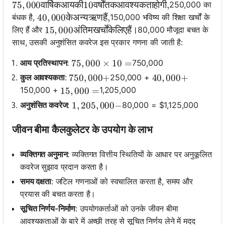
250,000 का
75,000 वार्षिक आय की 10 वर्षों तक आवश्यकता होगी,
75
,
000
वार्षिकआयकी
10
वर्षोंतकआवश्यकताहोगी
,
बंधक है,
150,000 भविष्य की शिक्षा खर्चों के
40,000 के अन्य ऋण हैं,
40
,
000
केअन्यऋणहैं
,
लिए हैं और
80,000 मौजूदा बचत के
15,000 अंतिम खर्चों के लिए हैं।
15
,
000
अंतिमखर्चोंकेलिएहैं।
साथ, उसकी अनुशंसित कवरेज इस प्रकार गणना की जाती है:
आय प्रतिस्थापन
:
750,000
75,000 \times 10 =
75
,
000
×
10
=
कुल आवश्यकता
:
250,000 +
750,000 +
750
,
000
+
40,000 +
40
,
000
+
150,000 +
1,205,000
15,000 =
15
,
000
=
अनुशंसित कवरेज
:
80,000 = $1,125,000
1,205,000 -
1
,
205
,
000
−
जीवन बीमा कैलकुलेटर के उपयोग के लाभ
व्यक्तिगत अनुमान
: व्यक्तिगत वित्तीय स्थितियों के आधार पर अनुकूलित
कवरेज सुझाव प्रदान करता है।
समय दक्षता
: जटिल गणनाओं को स्वचालित करता है, समय और
प्रयास की बचत करता है।
सूचित निर्णय-निर्माण
: उपयोगकर्ताओं को उनके जीवन बीमा
आवश्यकताओं के बारे में अच्छी तरह से सूचित निर्णय लेने में मदद