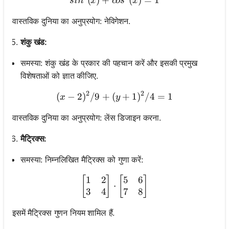
s
i
n
x
co
s
x
वास्तविक दुनिया का अनुप्रयोग: नेविगेशन.
शंकु खंड:
समस्या: शंकु खंड के प्रकार की पहचान करें और इसकी प्रमुख
विशेषताओं को ज्ञात कीजिए.
2
2
(
−
2
)
/9
+
(
(x-2)^2 / 9 + (y+1)^2 / 4 
+
1
)
/4
=
1
x
y
वास्तविक दुनिया का अनुप्रयोग: लेंस डिजाइन करना.
मैट्रिक्स:
समस्या: निम्नलिखित मैट्रिक्स को गुणा करें:
1
2
5
6
\begin{bmatrix} 1 & 2 \\ 
[
]
[
]
⋅
3
4
7
8
इसमें मैट्रिक्स गुणन नियम शामिल हैं.