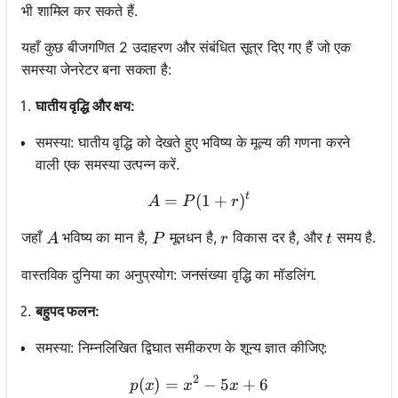
भी शामिल कर सकते हैं.
यहाँ कुछ बीजगणित 2 उदाहरण और संबंधित सूत्र दिए गए हैं जो एक
समस्या जेनरेटर बना सकता है:
घातीय वृद्धि और क्षय:
समस्या: घातीय वृद्धि को देखते हुए भविष्य के मूल्य की गणना करने
वाली एक समस्या उत्पन्न करें.
t
=
(
A = P (1 + r) ^ t
1
+
)
A
P
r
A
P
r
t
जहाँ
भविष्य का मान है,
मूलधन है,
विकास दर है, और
समय है.
A
P
r
t
वास्तविक दुनिया का अनुप्रयोग: जनसंख्या वृद्धि का मॉडलिंग.
बहुपद फलन:
समस्या: निम्नलिखित द्विघात समीकरण के शून्य ज्ञात कीजिए:
2
(
)
=
p(x) = x^2 - 5x + 6
−
5
+
6
p
x
x
x