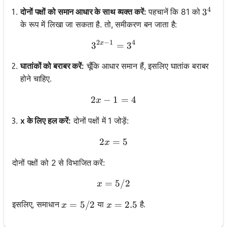
4
दोनों पक्षों को समान आधार के साथ व्यक्त करें:
पहचानें कि 81 को
3^4
3
के रूप में लिखा जा सकता है. तो, समीकरण बन जाता है:
2
−
1
4
x
3
3^{2x - 1} = 3^4
=
3
घातांकों को बराबर करें:
चूँकि आधार समान हैं, इसलिए घातांक बराबर
होने चाहिए.
2
−
1
2x - 1 = 4
=
4
x
x के लिए हल करें:
दोनों पक्षों में 1 जोड़ें:
2
=
2x = 5
5
x
दोनों पक्षों को 2 से विभाजित करें:
=
x = 5/2
5/2
x
x = 5/2
=
5/2
x = 2.5
=
2.5
इसलिए, समाधान
या
है.
x
x