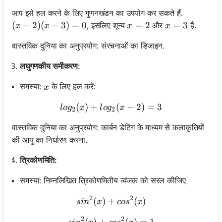
आप इसे हल करने के लिए गुणनखंडन का उपयोग कर सकते हैं.
(x-2)(x-3) = 0
(
−
2
)
(
−
3
)
=
0
x=2
=
2
x=3
=
3
, इसलिए शून्य
और
हैं.
x
x
x
x
वास्तविक दुनिया का अनुप्रयोग: संरचनाओं का डिजाइन.
लघुगणकीय समीकरण:
x
समस्या:
के लिए हल करें:
x
(
)
+
log_2(x) + log_2(x-2) = 3
(
−
2
)
=
3
l
o
g
x
l
o
g
x
2
2
वास्तविक दुनिया का अनुप्रयोग: कार्बन डेटिंग के माध्यम से कलाकृतियों
की आयु का निर्धारण करना.
त्रिकोणमिति:
समस्या: निम्नलिखित त्रिकोणमितीय व्यंजक को सरल कीजिए
2
2
(
)
+
sin^2(x) + cos^2(x)
(
)
s
i
n
x
co
s
x
2
2
(
)
+
sin^2(x) + cos^2(x) = 1
(
)
=
1