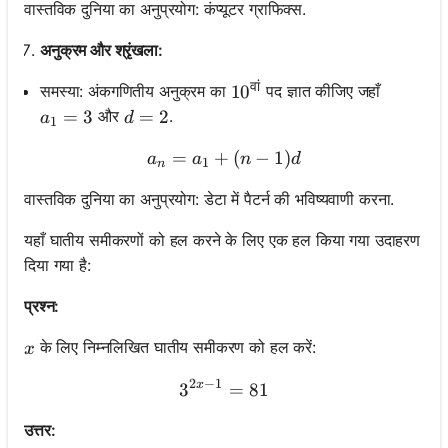
वास्तविक दुनिया का अनुप्रयोग: कंप्यूटर ग्राफिक्स.
अनुक्रम और श्रृंखला:
वां
समस्या: अंकगणितीय अनुक्रम का
पद ज्ञात कीजिए जहाँ
10^{वां}
1
0
a_1 = 3
=
3
d = 2
=
2
और
.
a
d
1
=
+
a_n = a_1 + (n-1)d
(
−
1
)
a
a
n
d
1
n
वास्तविक दुनिया का अनुप्रयोग: डेटा में पैटर्न की भविष्यवाणी करना.
यहाँ घातीय समीकरणों को हल करने के लिए एक हल किया गया उदाहरण
दिया गया है:
प्रश्न:
x
के लिए निम्नलिखित घातीय समीकरण को हल करें:
x
2
−
1
x
3
3^{2x - 1} = 81
=
81
उत्तर: