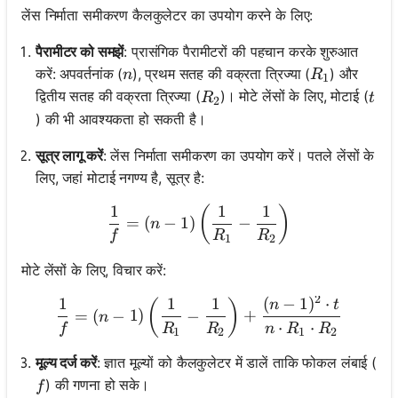
लेंस निर्माता समीकरण कैलकुलेटर का उपयोग करने के लिए:
पैरामीटर को समझें
: प्रासंगिक पैरामीटरों की पहचान करके शुरुआत
n
R_1
करें: अपवर्तनांक (
), प्रथम सतह की वक्रता त्रिज्या (
) और
n
R
1
R_2
t
द्वितीय सतह की वक्रता त्रिज्या (
)। मोटे लेंसों के लिए, मोटाई (
R
t
2
) की भी आवश्यकता हो सकती है।
सूत्र लागू करें
: लेंस निर्माता समीकरण का उपयोग करें। पतले लेंसों के
लिए, जहां मोटाई नगण्य है, सूत्र है:
1
1
1
\frac{1}{f} = (n - 1) \left
(
)
=
(
−
1
)
−
n
f
R
R
1
2
मोटे लेंसों के लिए, विचार करें:
2
1
1
1
(
−
1
)
⋅
\frac{1}{f} = (n - 1) \lef
(
)
n
t
=
(
−
1
)
−
+
n
⋅
⋅
f
R
R
n
R
R
1
2
1
2
मूल्य दर्ज करें
: ज्ञात मूल्यों को कैलकुलेटर में डालें ताकि फोकल लंबाई (
f
) की गणना हो सके।
f