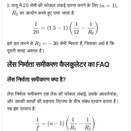
n = 1
=
1
वायु में 20 सेमी की फोकल लंबाई प्राप्त करने के लिए (
),
n
R_2
का उपयोग करते हुए पाया जाता है:
R
2
1
1
1
\frac{1}{20} = (1.5 - 1) \l
(
)
=
(
1.5
−
1
)
−
20
12
R
2
R_2 = -30
=
−
30
इसे हल करने से
सेमी मिलता है, जिसका अर्थ है कि
R
2
दूसरी सतह अवतल है।
लेंस निर्माता समीकरण कैलकुलेटर का FAQ
लेंस निर्माता समीकरण क्या है?
लेंस निर्माता समीकरण एक लेंस की फोकल लंबाई, उसके अपवर्तनांक,
और उसकी सतहों की वक्रता त्रिज्या के बीच संबंध प्रदान करता है।
यह इस प्रकार है:
1
1
1
\frac{1}{f} = (n - 1) \left
(
)
=
(
−
1
)
−
n
f
R
R
1
2