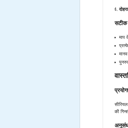
दोहरा
सटीक ड
माप 
प्रत्
मानव
पुनर
वास्त
प्रयोग
सीरियल ड
की गिनत
अनुसंध