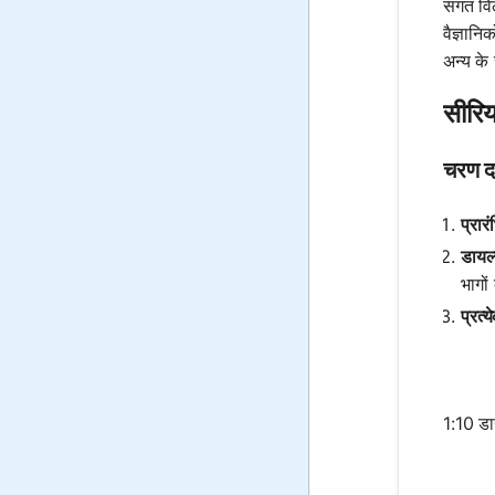
संगत वि
वैज्ञानि
अन्य के 
सीरिय
चरण दर
प्रारं
डायल्
भागो
प्रत्
1:10 डा