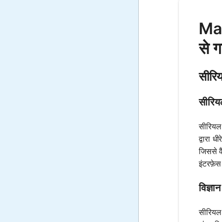
Mat
से ग
सीरि
सीरियल
सीरियल 
द्वारा 
जिससे व
इंटरफ़ेस
विज्ञा
सीरियल 