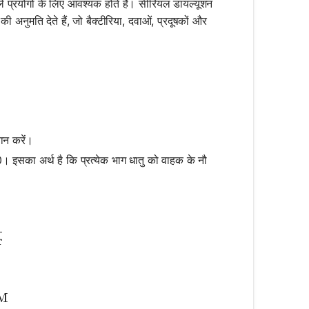
े प्रयोगों के लिए आवश्यक होते हैं। सीरियल डायल्यूशन
ी अनुमति देते हैं, जो बैक्टीरिया, दवाओं, प्रदूषकों और
न करें।
10। इसका अर्थ है कि प्रत्येक भाग धातु को वाहक के नौ
ac{C_1}{\text{Dilution Factor}}
r
ac{100 \, \text{µM}}{10} = 10 \, \text{µM}
M