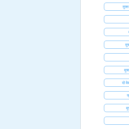
मुफ्
मु
मुफ
दो वे
फ
मु