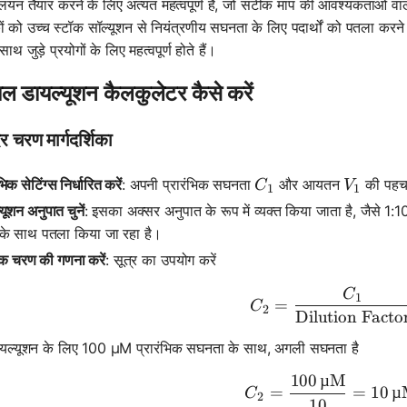
लयन तैयार करने के लिए अत्यंत महत्वपूर्ण हैं, जो सटीक माप की आवश्यकताओं वाल
कों को उच्च स्टॉक सॉल्यूशन से नियंत्रणीय सघनता के लिए पदार्थों को पतला करने क
साथ जुड़े प्रयोगों के लिए महत्वपूर्ण होते हैं।
ल डायल्यूशन कैलकुलेटर कैसे करें
 चरण मार्गदर्शिका
C_1
V_1
भिक सेटिंग्स निर्धारित करें
: अपनी प्रारंभिक सघनता
और आयतन
की पहचा
C
V
1
1
यूशन अनुपात चुनें
: इसका अक्सर अनुपात के रूप में व्यक्त किया जाता है, जैसे 1:
ं के साथ पतला किया जा रहा है।
येक चरण की गणना करें
: सूत्र का उपयोग करें
C
C_2 = \fr
1
=
C
2
Dilution Facto
यल्यूशन के लिए 100 µM प्रारंभिक सघनता के साथ, अगली सघनता है
100
µM
C_2 = \fr
=
=
10
µ
C
2
10