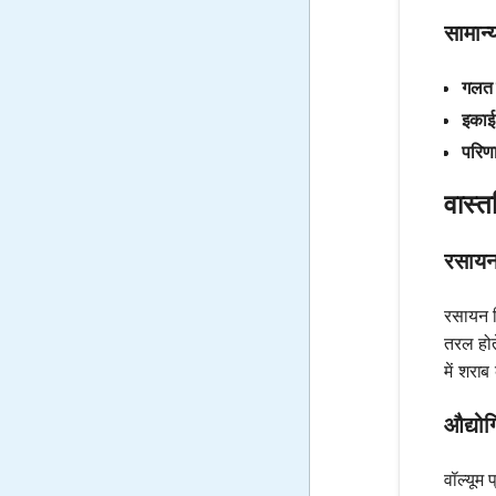
सामान्य
गलत व
इकाई
परिणा
वास्त
रसायन 
रसायन व
तरल होते
में शरा
औद्योग
वॉल्यूम 