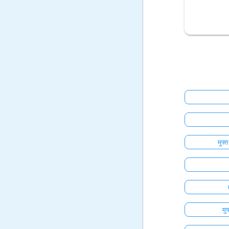
मुफ्
मु