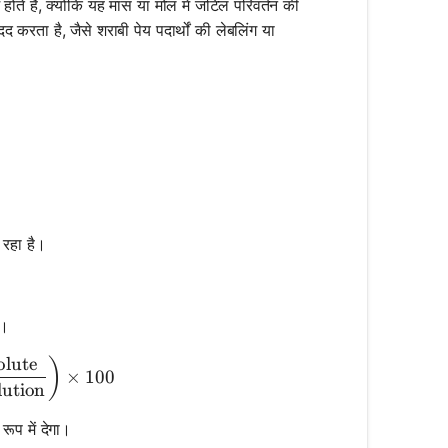
ोते हैं, क्योंकि यह मास या मोल में जटिल परिवर्तन की
रता है, जैसे शराबी पेय पदार्थों की लेबलिंग या
 रहा है।
ं।
olute
ume Percent} = \left( \frac{\text{Volume of Solute}}{
)
×
100
lution
ूप में देगा।