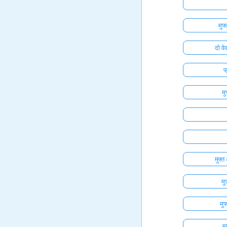
मुफ
दो वे
फ
मु
मुफ्
म
मु
म