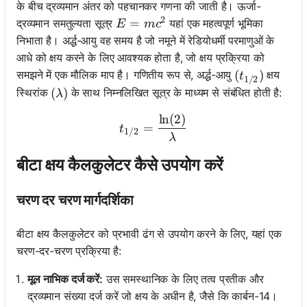
के बीच द्रव्यमान अंतर को पहचानकर गणना की जाती है। ऊर्जा-
2
E=mc^2
=
द्रव्यमान समतुल्यता सूत्र
यहां एक महत्वपूर्ण भूमिका
E
m
c
निभाता है। अर्द्ध-आयु वह समय है जो नमूने में रेडियोधर्मी परमाणुओं के
आधे को क्षय करने के लिए आवश्यक होता है, जो क्षय प्रक्रिया को
(t_{1/2})
(
)
समझने में एक मौलिक माप है। गणितीय रूप से, अर्द्ध-आयु
क्षय
t
1/2
(\lambda)
(
)
स्थिरांक
के साथ निम्नलिखित सूत्र के माध्यम से संबंधित होती है:
λ
ln
(
2
)
t_{1/2} = \frac{\ln(2)}{
=
t
1/2
λ
बीटा क्षय कैलकुलेटर कैसे उपयोग करें
चरण दर चरण मार्गदर्शिका
बीटा क्षय कैलकुलेटर को प्रभावी ढंग से उपयोग करने के लिए, यहां एक
चरण-दर-चरण प्रक्रिया है:
मूल नाभिक दर्ज करें:
उस समस्थानिक के लिए तत्व प्रतीक और
द्रव्यमान संख्या दर्ज करें जो क्षय के अधीन है, जैसे कि कार्बन-14।