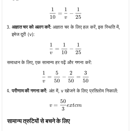
1
1
1
\frac{1}{10} = \frac{1}{v
=
−
10
25
v
अज्ञात चर को अलग करें:
अज्ञात चर के लिए हल करें, इस स्थिति में,
इमेज दूरी (v):
1
1
1
\frac{1}{v} = \frac{1}{10
=
−
10
25
v
समाधान के लिए, एक सामान्य हर पढ़ें और गणना करें:
1
5
2
3
\frac{1}{v} = \frac{5}{50
=
−
=
50
50
50
v
परीणाम की गणना करें:
अंत में, v खोजने के लिए प्रतिलोम निकालें:
50
v = \frac{50}{3} ext{ cm}
=
v
e
x
t
c
m
3
सामान्य त्रुटियों से बचने के लिए