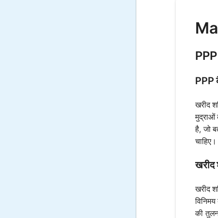
Mat
PPP 
PPP क
खरीद शक
मुद्राओ
है, जो 
चाहिए। 
खरीद 
खरीद शक
विनिमय 
की तुलना