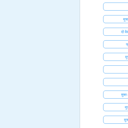
मुफ
दो वे
फ
मु
मुफ्
म
मु