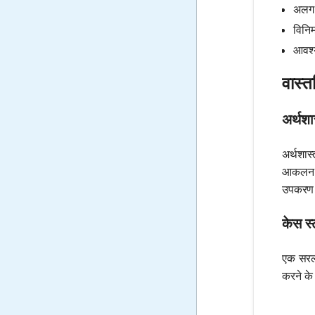
अलग-अ
विनि
आवश्
वास्त
अर्थशास
अर्थशास
आकलन करन
उपकरण 
केस स
एक सरल 
करने के