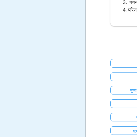
3. 'गणन
4. परिणा
मुफ्
मु