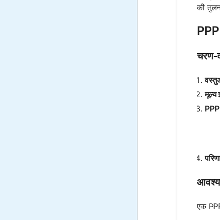
की तुलन
PPP क
चरण-दर
वस्तु
मूल्य
PPP स
परिणाम
आवश्
एक PPP 