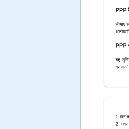
PPP कै
सीमाएं 
अल्पकाल
PPP ग
यह सुनि
गणनाओं 
1. मान द
2. गणना