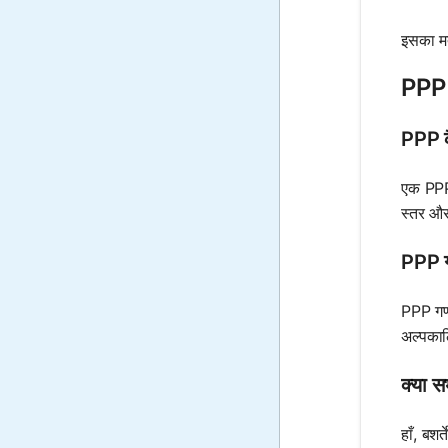
इसका म
PPP 
PPP कै
एक PPP 
स्तर और
PPP ग
PPP गणन
अल्पकाल
क्या 
हाँ, बश