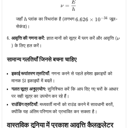
E
\nu = \frac{E}{h}
=
ν
h
−
34
h
जहाँ
प्लांक का स्थिरांक है (लगभग
जूल-
6.626 \times 10^{-34}
6.626
×
1
0
h
सेकंड)।
\nu
आवृत्ति की गणना करें:
ज्ञात मानों को सूत्र में प्लग करें और आवृत्ति (
ν
) के लिए हल करें।
सामान्य गलतियाँ जिनसे बचना चाहिए
इकाई रूपांतरण त्रुटियाँ:
गणना करने से पहले हमेशा इकाइयों को
मानक SI इकाइयों में बदलें।
गलत सूत्र अनुप्रयोग:
सुनिश्चित करें कि आप दिए गए चरों के आधार
पर सही सूत्र का उपयोग कर रहे हैं।
राउंडिंग त्रुटियाँ:
मध्यवर्ती मानों को राउंड करने में सावधानी बरतें,
क्योंकि यह अंतिम परिणाम को प्रभावित कर सकता है।
वास्तविक दुनिया में प्रकाश आवृत्ति कैलकुलेटर