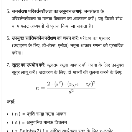
जनसंख्या परिवर्तनशीलता का अनुमान लगाएं
: जनसंख्या के
परिवर्तनशीलता या मानक विचलन का आकलन करें। यह पिछले शोध
या पायलट अध्ययनों से प्राप्त किया जा सकता है।
उपयुक्त सांख्यिकीय परीक्षण का चयन करें
: परीक्षण का प्रकार
(उदाहरण के लिए, टी-टेस्ट, एनोवा) नमूना आकार गणना को प्रभावित
करेगा।
सूत्र का उपयोग करें
: न्यूनतम नमूना आकार की गणना के लिए उपयुक्त
सूत्र लागू करें। उदाहरण के लिए, दो माध्यों की तुलना करने के लिए:
2
2
2
⋅
(
)
⋅
(
+
)
n = \frac{2 \cdot (s^2) \
s
z
z
/2
β
α
=
n
2
d
कहाँ:
( n ) = प्रति समूह नमूना आकार
( s ) = अनुमानित मानक विचलन
( z_{\alpha/2} ) = वांछित सार्थकता स्तर के लिए z-स्कोर