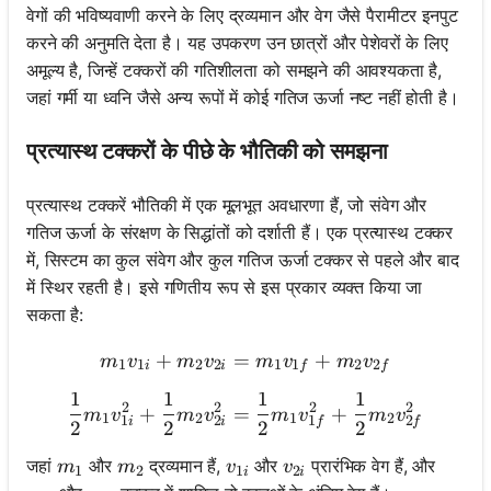
वेगों की भविष्यवाणी करने के लिए द्रव्यमान और वेग जैसे पैरामीटर इनपुट
करने की अनुमति देता है। यह उपकरण उन छात्रों और पेशेवरों के लिए
अमूल्य है, जिन्हें टक्करों की गतिशीलता को समझने की आवश्यकता है,
जहां गर्मी या ध्वनि जैसे अन्य रूपों में कोई गतिज ऊर्जा नष्ट नहीं होती है।
प्रत्यास्थ टक्करों के पीछे के भौतिकी को समझना
प्रत्यास्थ टक्करें भौतिकी में एक मूलभूत अवधारणा हैं, जो संवेग और
गतिज ऊर्जा के संरक्षण के सिद्धांतों को दर्शाती हैं। एक प्रत्यास्थ टक्कर
में, सिस्टम का कुल संवेग और कुल गतिज ऊर्जा टक्कर से पहले और बाद
में स्थिर रहती है। इसे गणितीय रूप से इस प्रकार व्यक्त किया जा
सकता है:
+
=
m_1 v_{1i} + m_2 v_{2i} 
+
m
v
m
v
m
v
m
v
1
1
2
2
1
1
2
2
i
i
f
f
1
1
1
1
\frac{1}{2} m_1 v_{1i}^2
2
2
2
2
+
=
+
m
v
m
v
m
v
m
v
1
2
1
2
1
2
1
2
i
i
f
f
2
2
2
2
m_1
m_2
v_{1i}
v_{2i}
जहां
और
द्रव्यमान हैं,
और
प्रारंभिक वेग हैं, और
m
m
v
v
1
2
1
2
i
i