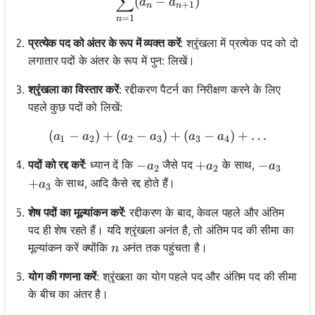
∑
(
−
)
a
a
+
1
n
n
=
1
n
प्रत्येक पद को अंतर के रूप में व्यक्त करें
: श्रृंखला में प्रत्येक पद को दो
लगातार पदों के अंतर के रूप में पुन: लिखें।
श्रृंखला का विस्तार करें
: रद्दीकरण पैटर्न का निरीक्षण करने के लिए
पहले कुछ पदों को लिखें:
(
−
)
+
(
−
(a_1 - a_2) + (a_2 - a_3) +
)
+
(
−
)
+
…
a
a
a
a
a
a
1
2
2
3
3
4
-a_2
−
+a_2
+
-a_3
−
पदों को रद्द करें
: ध्यान दें कि
जैसे पद
के साथ,
a
a
a
2
2
3
+a_3
+
के साथ, आदि कैसे रद्द होते हैं।
a
3
शेष पदों का मूल्यांकन करें
: रद्दीकरण के बाद, केवल पहले और अंतिम
पद ही शेष रहते हैं। यदि श्रृंखला अनंत है, तो अंतिम पद की सीमा का
n
मूल्यांकन करें क्योंकि
अनंत तक पहुंचता है।
n
योग की गणना करें
: श्रृंखला का योग पहले पद और अंतिम पद की सीमा
के बीच का अंतर है।