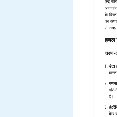
कई कारण
आकाशगंग
के विस्
का अध्य
से समझन
हबल क
चरण-
डेटा 
वास्त
गणना
गतिकी
है।
इंटरै
देख स