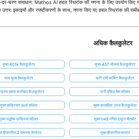
-दर-चरण समाधान: Mathos AI हबल स्थिरांक की गणना के लिए उपयोग किए गए
म उत्तर: इकाइयों और स्पष्टीकरणों के साथ, गणना किए गए हबल स्थिरांक की समीक्
अधिक कैलकुलेटर
मुफ्त 401k कैलकुलेटर
मुफ्त 457 योजना कैलकुलेटर
परम मूल्य कैलकुलेटर
फ्री एसी सर्किट कैलकुलेटर
त प्राप्य खाता कारोबार कैलकुलेटर
फ्री एसिड बेस सॉल्वर
मुफ्त सक्रियण ऊर्जा सॉल्वर
मुफ्त वास्तविक उपज कैलकुलेटर
मुफ्त रुद्धोष्म प्रक्रिया सॉल्वर
मुफ़्त एआई गणित ट्यूटर चैटबॉट
फ्त बीजगणित 2 समस्या जेनरेटर
मुफ्त बीजगणित मास्टर