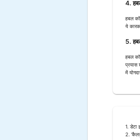
4. हबल
हबल कॉन
ये कारक
5. हबल
हबल कॉन
प्रयास 
में योग
1. डेटा 
2. ‘कैल