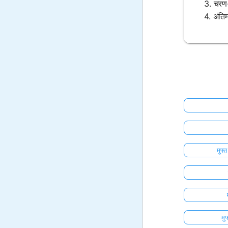
3. चरण
4. अंति
मुफ्
मु