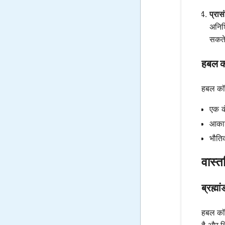
प्रा
अनिश्
सकते 
हबल क
हबल कॉन्
एक क
आकाशग
भौतिक
वास्त
ब्रह्मा
हबल कॉन्