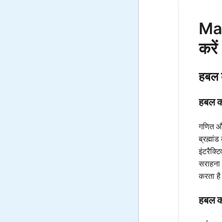
Math
करें
हबल क
हबल कॉन
गणित और
ब्रह्मा
इंटरैक्ट
सराहना 
करता ह
हबल कॉ