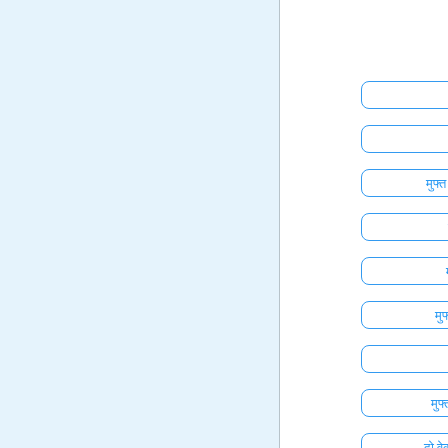
मुफ्
मु
मुफ
दो वे