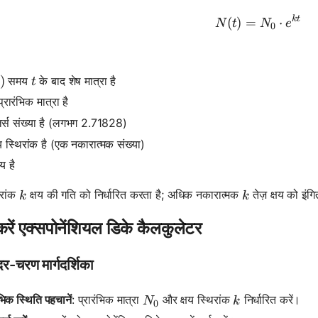
k
t
N(t) = N_
(
)
=
⋅
N
t
N
e
0
)
)
t
समय
के बाद शेष मात्रा है
t
0
्रारंभिक मात्रा है
र्स संख्या है (लगभग 2.71828)
य स्थिरांक है (एक नकारात्मक संख्या)
 है
k
k
िरांक
क्षय की गति को निर्धारित करता है; अधिक नकारात्मक
तेज़ क्षय को इंग
k
k
करें एक्सपोनेंशियल डिके कैलकुलेटर
-चरण मार्गदर्शिका
N_0
k
ंभिक स्थिति पहचानें
: प्रारंभिक मात्रा
और क्षय स्थिरांक
निर्धारित करें।
N
k
0