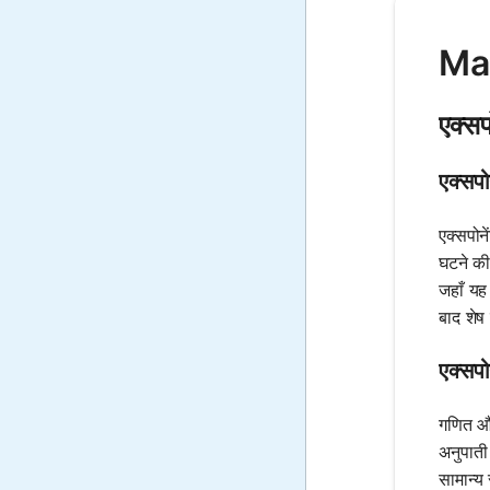
Mat
एक्सप
एक्सपो
एक्सपोन
घटने की 
जहाँ यह 
बाद शेष
एक्सप
गणित और
अनुपाती
सामान्य स