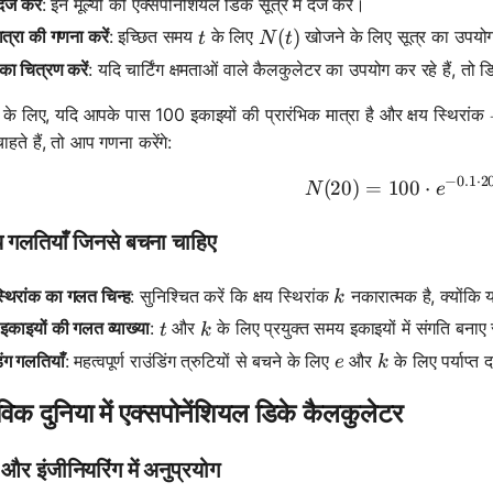
दर्ज करें
: इन मूल्यों को एक्सपोनेंशियल डिके सूत्र में दर्ज करें।
t
N(t)
(
)
ात्रा की गणना करें
: इच्छित समय
के लिए
खोजने के लिए सूत्र का उपयोग
t
N
t
का चित्रण करें
: यदि चार्टिंग क्षमताओं वाले कैलकुलेटर का उपयोग कर रहे हैं, तो 
के लिए, यदि आपके पास 100 इकाइयों की प्रारंभिक मात्रा है और क्षय स्थिरांक
हते हैं, तो आप गणना करेंगे:
−
0.1
⋅
2
(
20
)
=
100
N(20) = 1
⋅
N
e
य गलतियाँ जिनसे बचना चाहिए
k
स्थिरांक का गलत चिन्ह
: सुनिश्चित करें कि क्षय स्थिरांक
नकारात्मक है, क्योंकि 
k
t
k
काइयों की गलत व्याख्या
:
और
के लिए प्रयुक्त समय इकाइयों में संगति बनाए 
t
k
e
k
िंग गलतियाँ
: महत्वपूर्ण राउंडिंग त्रुटियों से बचने के लिए
और
के लिए पर्याप्त
e
k
विक दुनिया में एक्सपोनेंशियल डिके कैलकुलेटर
न और इंजीनियरिंग में अनुप्रयोग