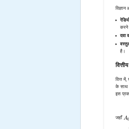
विज्ञान 
रेडियो
करने
दवा 
वस्तु
है।
वित्ती
वित्त म
के साथ 
इस प्रक
A
जहाँ
A