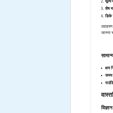
मूल्य 
शेष म
डिके 
उदाहरण 
जानना चा
सामान्
क्षय 
समय इ
राउंड
वास्त
विज्ञा