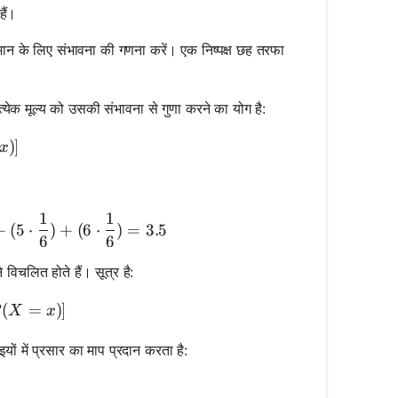
हैं।
त मान के लिए संभावना की गणना करें। एक निष्पक्ष छह तरफा
्रत्येक मूल्य को उसकी संभावना से गुणा करने का योग है:
um [x \cdot P(X = x)]
)]
x
1
1
 \cdot \frac{1}{6}) + (2 \cdot \frac{1}{6}) + (3 \cdot
+
(
5
⋅
)
+
(
6
⋅
)
=
3.5
6
6
 विचलित होते हैं। सूत्र है:
\sum [(x - E[X])^2 \cdot P(X = x)]
(
=
)]
X
x
ों में प्रसार का माप प्रदान करता है:
sqrt{Var(X)}