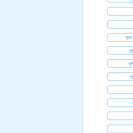
मुफ्
म
मु
म