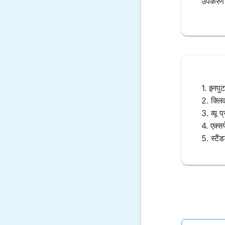
उपकरण प्
1. इनपुट
2. क्लि
3. व्यू 
4. एक्सप
5. स्टैं