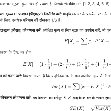
्छिक चर लुढ़का हुआ नंबर हो सकता है, जिसके संभावित मान {1, 2, 3, 4, 5, 6} 
्यता द्रव्यमान फ़ंक्शन (पीएमएफ) निर्धारित करें
: यादृच्छिक चर के प्रत्येक संभावि
के लिए, प्रत्येक परिणाम की संभावना 1/6 है।
षित मूल्य (औसत) की गणना करें
: अपेक्षित मूल्य के लिए सूत्र का उपयोग करें, जो प
∑
E[X] = \s
[
]
=
[
⋅
(
=
E
X
x
P
X
ाहरण के लिए, यह होगा:
1
1
1
1
E[X] = (1
[
]
=
(
1
⋅
)
+
(
2
⋅
)
+
(
3
⋅
)
+
(
4
⋅
)
E
X
6
6
6
6
ण की गणना करें
: विचरण मापता है कि यादृच्छिक चर के मान अपेक्षित मूल्य से कितने
∑
Var(X) = 
2
(
)
=
[(
−
[
]
)
⋅
Va
r
X
x
E
X
P
 विचलन की गणना करें
: यह विचरण का वर्गमूल है, जो यादृच्छिक चर के समान इकाइय
SD(X) = \
(
)
=
(
)
S
D
X
Va
r
X