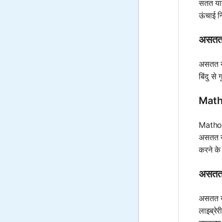
सतत याद
ऊंचाई न
असतत य
असतत याद
बिंदु स
Matho
Mathos 
असतत या
करने के
असतत 
असतत या
लाइब्रे