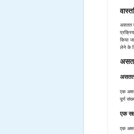
वास्त
असतत याद
प्रक्रिय
किया जात
लेने के ल
असतत 
असतत य
एक असतत
पूर्ण सं
एक सतत
एक असतत