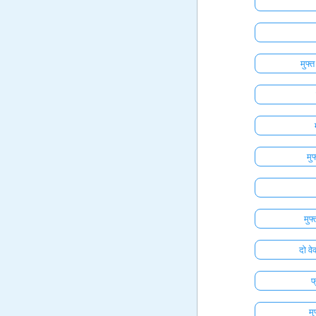
मुफ्
मु
मुफ
दो वे
फ
मु