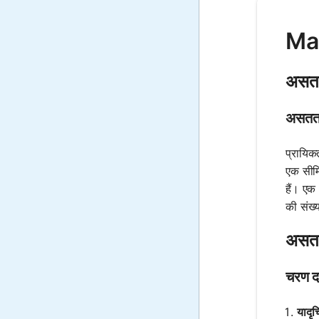
Mat
असतत
असतत य
प्रायिक
एक सीमि
हैं। एक 
की संख्
असतत 
चरण द
यादृच