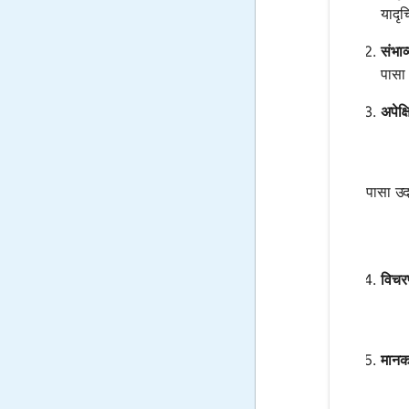
यादृच
संभाव
पासा 
अपेक्
पासा उद
विचर
मानक