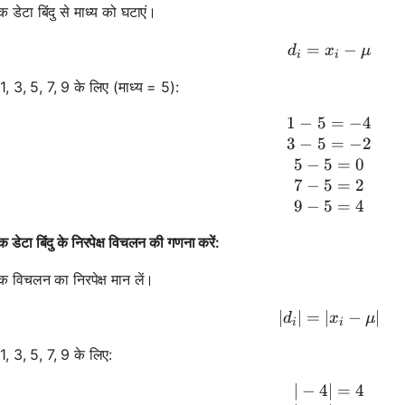
येक डेटा बिंदु से माध्य को घटाएं।
=
d_i = x_i
−
d
x
μ
i
i
 1, 3, 5, 7, 9 के लिए (माध्य = 5):
1
−
5
1 - 5 = -4 
=
−
4
3
−
5
=
−
2
5
−
5
=
0
7
−
5
=
2
9
−
5
=
4
येक डेटा बिंदु के निरपेक्ष विचलन की गणना करें:
येक विचलन का निरपेक्ष मान लें।
∣
∣
=
∣
|d_i| = |x
−
∣
d
x
μ
i
i
 1, 3, 5, 7, 9 के लिए:
∣
−
4∣
|-4| = 4 \\
=
4