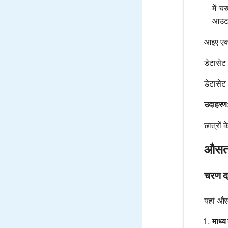
में च
आउटल
आइए एक 
डेटासेट
डेटासेट
उदाहरण
छात्रों
औसत 
चरण द
यहां औ
माध्य