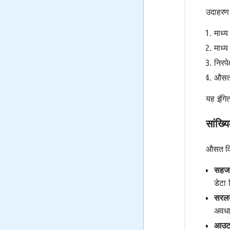
उदाहरण 
माध्
माध्य
निरपे
औसत 
यह इंगि
सांख्य
औसत विच
सहज
डेटा 
सरलत
अवधार
आउटल