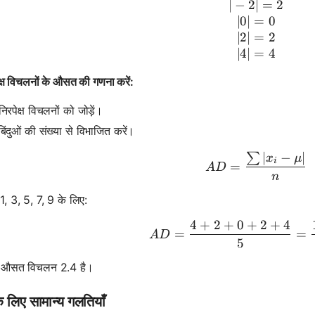
∣
−
2∣
=
2
∣0∣
=
0
∣2∣
=
2
∣4∣
=
4
क्ष विचलनों के औसत की गणना करें:
िरपेक्ष विचलनों को जोड़ें।
बिंदुओं की संख्या से विभाजित करें।
∣
−
∣
∑
AD = \fra
x
μ
i
=
A
D
n
 1, 3, 5, 7, 9 के लिए:
4
+
2
+
0
+
2
+
4
AD = \fra
=
=
A
D
5
 औसत विचलन 2.4 है।
े लिए सामान्य गलतियाँ