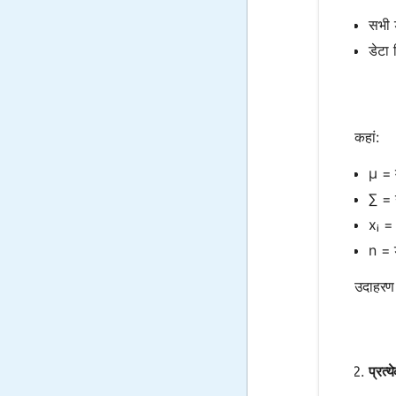
सभी ड
डेटा 
कहां:
μ = 
∑ = 
xᵢ = 
n = ड
उदाहरण 
प्रत्