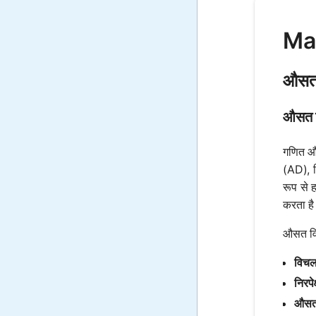
Mat
औसत 
औसत व
गणित और
(AD), ज
रूप से 
करता ह
औसत विच
विचल
निरपे
औसत