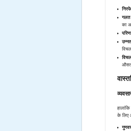
निरपे
गलत 
का आ
परिण
उन्न
विचल
विचलन
औसत 
वास्
व्यवसा
हालांकि
के लिए 
गुणवत