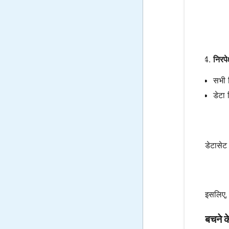
निरपे
सभी न
डेटा 
डेटासेट
इसलिए,
बचने क