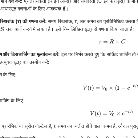
ान दर्ज करें:
प्रतिरोधकता (R इन ओम्स) और संधारिता (C इन फैराड्स) के मान को 
जो आधारभूत गणनाओं के लिए आवश्यक हैं।
्थिरांक (τ) की गणना करें:
समय स्थिरांक, τ, उस समय का प्रतिनिधित्व करता 
 तक चार्ज करने में लगता है। इसे निम्नलिखित सूत्र से गणना किया जाता है:
=
τ = R \ti
×
τ
R
C
िंग और डिसचार्जिंग का मूल्यांकन करें:
इस पर निर्भर करते हुए कि सर्किट चार्जिंग ह
पयुक्त सूत्र का उपयोग करें:
िंग के लिए:
−
/
V(t) = V_0
t
(
)
=
×
(
1
−
V
t
V
e
0
र्जिंग के लिए:
−
/
V(t) = V_
t
τ
(
)
=
×
V
t
V
e
0
_0
t
e
प्रारंभिक या स्रोत वोल्टेज है,
समय का व्यतीत होने वाला समय है, और
प्रा
t
e
0