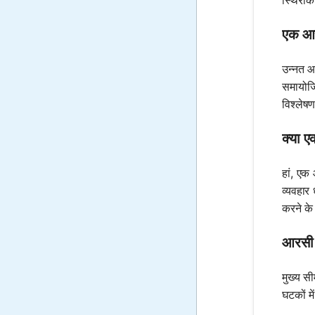
स्थिरां
एक आरस
उन्नत आ
समायोजि
विश्लेषण
क्या ए
हां, एक
व्यवहार
करने के
आरसी स
मुख्य स
घटकों म