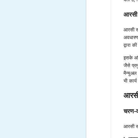
आरसी 
आरसी सर्
अवधारणा
द्वारा क
इसके अत
जैसे प्
मैन्युअ
भी कार्य
आरसी 
चरण-द
आरसी सर