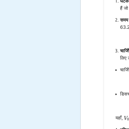
घटक म
हैं 
समय स
63.2%
चार्ज
लिए उ
चार्ज
डिसचा
V
यहाँ,
V