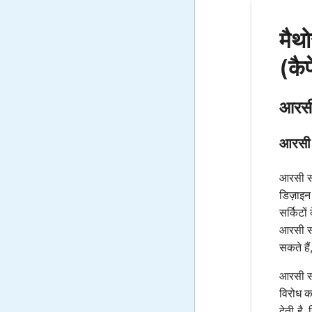
मैथ
(कैप
आरसी
आरसी स
आरसी सर
डिज़ाइन 
सर्किटों
आरसी सर
सकते है
आरसी सर्
विरोध क
देती है