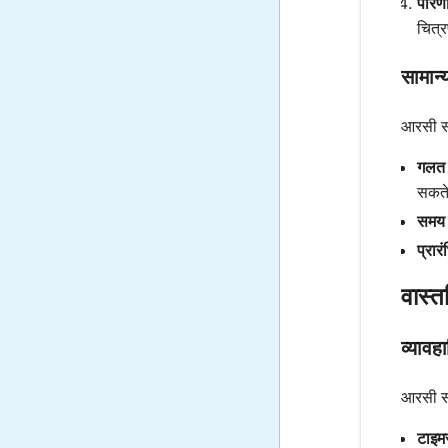
परिण
चित्र
सामान्य
आरसी सर
गलत य
सकते 
समय 
प्रार
वास्त
व्यावह
आरसी सर्क
टाइमर