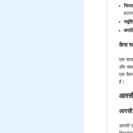
फिल्ट
हटाय
स्मूदि
कपलिं
केस स
एक व्या
और संधा
एक कैलक
है।
आरसी
आरसी स
आरसी सर