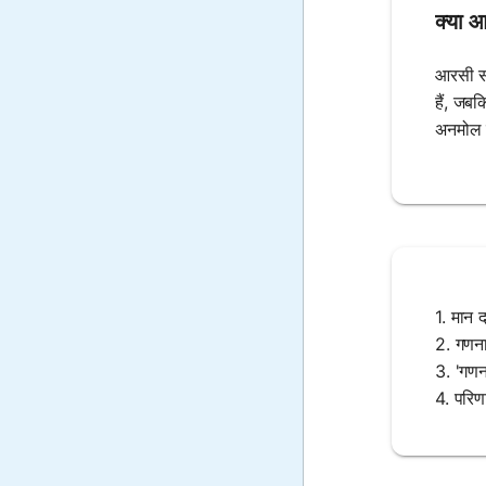
क्या 
आरसी सर
हैं, जबक
अनमोल स
1. मान द
2. गणना
3. 'गणन
4. परिण