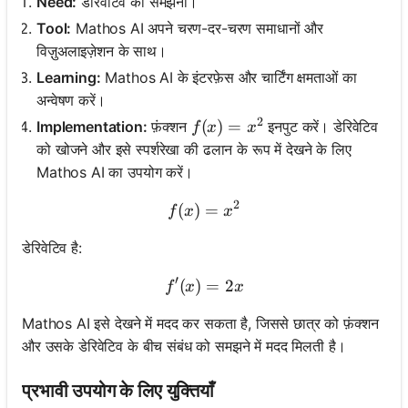
Need:
डेरिवेटिव को समझना।
Tool:
Mathos AI अपने चरण-दर-चरण समाधानों और
विज़ुअलाइज़ेशन के साथ।
Learning:
Mathos AI के इंटरफ़ेस और चार्टिंग क्षमताओं का
अन्वेषण करें।
2
f(x) = x^2
(
)
=
Implementation:
फ़ंक्शन
इनपुट करें। डेरिवेटिव
f
x
x
को खोजने और इसे स्पर्शरेखा की ढलान के रूप में देखने के लिए
Mathos AI का उपयोग करें।
2
(
)
f(x) = x^2
=
f
x
x
डेरिवेटिव है:
′
(
)
f'(x) = 2x
=
2
f
x
x
Mathos AI इसे देखने में मदद कर सकता है, जिससे छात्र को फ़ंक्शन
और उसके डेरिवेटिव के बीच संबंध को समझने में मदद मिलती है।
प्रभावी उपयोग के लिए युक्तियाँ