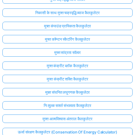
निकासी के साथ मुफ्त चक्रवृद्धि ब्याज कैलकुलेटर
मुफ्त कंपाउंड प्रायिकता कैलकुलेटर
मुफ्त कॉम्प्टन स्कैटरिंग कैलकुलेटर
मुफ्त सांद्रता सॉल्वर
मुफ्त कंक्रीट ब्लॉक कैलकुलेटर
मुफ्त कंक्रीट शक्ति कैलकुलेटर
मुफ़्त संघनित लघुगणक कैल्कुलेटर
निःशुल्क सशर्त संभाव्यता कैलकुलेटर
यहाँ
लॉग
मुफ्त आत्मविश्वास अंतराल कैलकुलेटर
इन
ता:
करें!
ऊर्जा संरक्षण कैलकुलेटर (Conservation Of Energy Calculator)