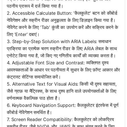
पठनीय प्रारूप में दर्ज किया गया है।
अभी
2. Accessible Calculate Button: 'कैलकुलेट' बटन को कीबोर्ड
तक
नेविगेशन और स्क्रीन रीडर अनुकूलता के लिए डिज़ाइन किया गया है।
कोई
नेविगेट करने के लिए 'Tab' कुंजी का उपयोग करें और सक्रिय करने के
प्रश्न
लिए 'Enter' दबाएं।
नहीं
3. Step-by-Step Solution with ARIA Labels: समाधान
अपना
प्रक्रिया का प्रत्येक चरण स्क्रीन रीडर के लिए ARIA लेबल के साथ
पहला
एनोटेट किया गया है, जो किए गए गणितीय कार्यों की व्याख्या करता है।
प्रश्न
4. Adjustable Font Size and Contrast: व्यक्तिगत दृश्य
पूछें
आवश्यकताओं के आधार पर पठनीयता में सुधार के लिए फ़ॉन्ट आकार और
कंट्रास्ट सेटिंग्स समायोजित करें।
5. Alternative Text for Visual Aids: किसी भी दृश्य सहायता,
जैसे ग्राफ़ या मैट्रिक्स, के साथ दृश्य हानि वाले उपयोगकर्ताओं के लिए
वर्णनात्मक वैकल्पिक पाठ होता है।
6. Keyboard Navigation Support: कैलकुलेटर इंटरफेस में पूर्ण
कीबोर्ड नेविगेशन समर्थित है।
7. Screen Reader Compatibility: कैलकुलेटर को लोकप्रिय
स्क्रीन रीडर, जैसे NVDA और JAWS के साथ संगत करने के लिए