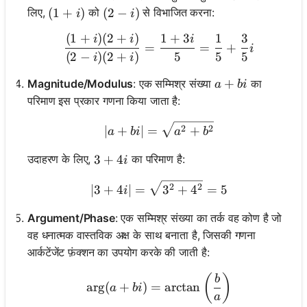
(1 + i)
(
1
+
)
(2 - i)
(
2
−
)
लिए,
को
से विभाजित करना:
i
i
(
1
+
)
(
2
+
)
1
+
3
1
3
\frac{(1 + i)(2 + i)}{(2 -
i
i
i
=
=
+
i
(
2
−
)
(
2
+
)
5
5
5
i
i
a + bi
+
Magnitude/Modulus
: एक सम्मिश्र संख्या
का
a
bi
परिमाण इस प्रकार गणना किया जाता है:
|a + bi| = \sqrt{a^2 + b^
2
2
∣
+
∣
=
+
a
bi
a
b
3 + 4i
3
+
4
उदाहरण के लिए,
का परिमाण है:
i
|3 + 4i| = \sqrt{3^2 + 4^
2
2
∣3
+
4
∣
=
3
+
4
=
5
i
Argument/Phase
: एक सम्मिश्र संख्या का तर्क वह कोण है जो
वह धनात्मक वास्तविक अक्ष के साथ बनाता है, जिसकी गणना
आर्कटेंजेंट फ़ंक्शन का उपयोग करके की जाती है:
\arg(a + bi) = \arctan\le
(
)
b
ar
g
(
+
)
=
arctan
a
bi
a