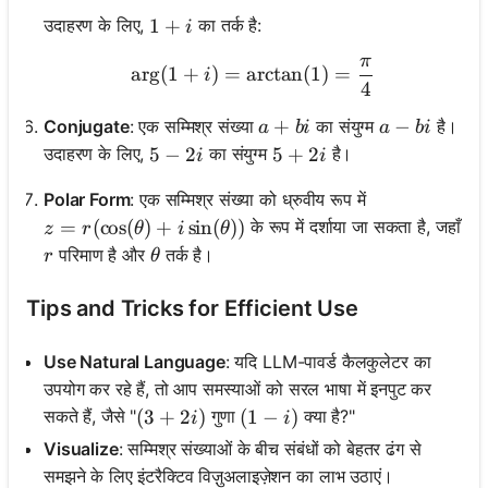
1 + i
1
+
उदाहरण के लिए,
का तर्क है:
i
π
\arg(1 + i) = \arctan(1) 
ar
g
(
1
+
)
=
arctan
(
1
)
=
i
4
a + bi
+
a - bi
−
Conjugate
: एक सम्मिश्र संख्या
का संयुग्म
है।
a
bi
a
bi
5 - 2i
5
−
2
5 + 2i
5
+
2
उदाहरण के लिए,
का संयुग्म
है।
i
i
Polar Form
: एक सम्मिश्र संख्या को ध्रुवीय रूप में
z = r(\cos(\theta) + i\sin(\theta))
=
(
cos
(
)
+
sin
(
))
के रूप में दर्शाया जा सकता है, जहाँ
z
r
θ
i
θ
r
\theta
परिमाण है और
तर्क है।
r
θ
Tips and Tricks for Efficient Use
Use Natural Language
: यदि LLM-पावर्ड कैलकुलेटर का
उपयोग कर रहे हैं, तो आप समस्याओं को सरल भाषा में इनपुट कर
(3 + 2i)
(
3
+
2
)
(1 - i)
(
1
−
)
सकते हैं, जैसे "
गुणा
क्या है?"
i
i
Visualize
: सम्मिश्र संख्याओं के बीच संबंधों को बेहतर ढंग से
समझने के लिए इंटरैक्टिव विज़ुअलाइज़ेशन का लाभ उठाएं।