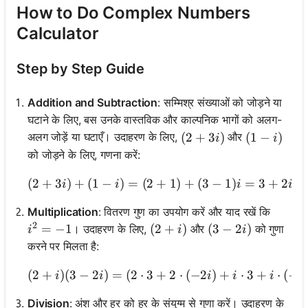
How to Do Complex Numbers
Calculator
Step by Step Guide
Addition and Subtraction
: सम्मिश्र संख्याओं को जोड़ने या
घटाने के लिए, बस उनके वास्तविक और काल्पनिक भागों को अलग-
(2 + 3i)
(
2
+
3
)
(1 - i)
(
1
−
)
अलग जोड़ें या घटाएँ। उदाहरण के लिए,
और
i
i
को जोड़ने के लिए, गणना करें:
(
2
+
3
)
+
(
1
−
)
=
(
2
+
(2 + 3i) + (1 - i) = (2 + 1)
1
)
+
(
3
−
1
)
=
3
+
2
i
i
i
i
Multiplication
: वितरण गुण का उपयोग करें और याद रखें कि
2
i^2 = -1
=
−
1
(2 + i)
(
2
+
)
(3 - 2i)
(
3
−
2
)
। उदाहरण के लिए,
और
को गुणा
i
i
i
करने पर मिलता है:
(
2
+
)
(
3
−
2
)
=
(
2
⋅
3
+
2
⋅
(
−
2
)
+
⋅
3
(2 + i)(3 
+
⋅
(
−
2
i
i
i
i
i
Division
: अंश और हर को हर के संयुग्म से गुणा करें। उदाहरण के