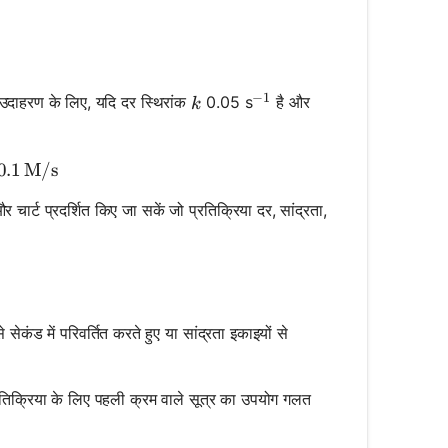
te} = k[A]
−
1
k
। उदाहरण के लिए, यदि दर स्थिरांक
0.05 s
है और
^{-1}
k
e} = 0.05 \, \text{s}^{-1} \times 2 \, \text{M} = 0.1
0.1
M/s
चार्ट प्रदर्शित किए जा सकें जो प्रतिक्रिया दर, सांद्रता,
ेकंड में परिवर्तित करते हुए या सांद्रता इकाइयों से
प्रतिक्रिया के लिए पहली क्रम वाले सूत्र का उपयोग गलत