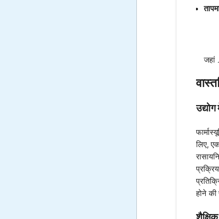
तापमा
जहां
वास्त
उद्योग 
फार्मास
लिए, एक
रासायनिक
प्रक्रि
प्रतिक्
होने की
शैक्षि