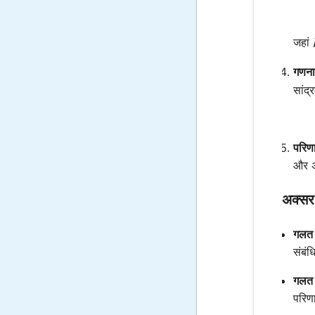
जहां
गणनाए
सांद्
परिणा
और अन
अक्सर 
गलत 
संबंध
गलत 
परिण