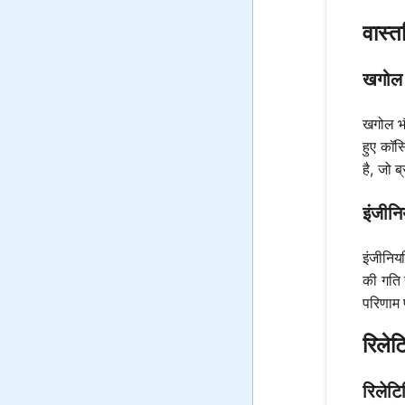
वास्त
खगोल भ
खगोल भौत
हुए कॉस
है, जो ब
इंजीनि
इंजीनियर
की गति 
परिणाम 
रिले
रिलेट