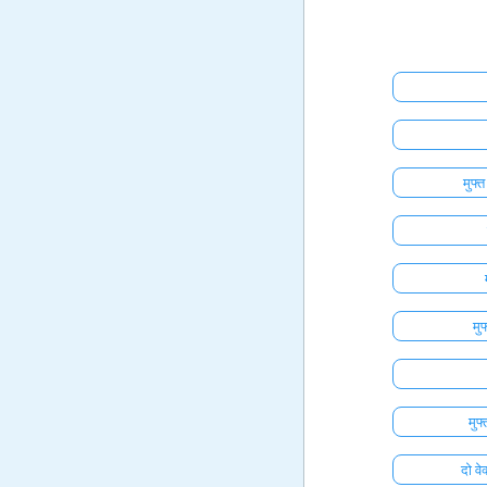
मुफ्
मु
मुफ
दो वे