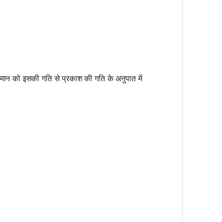
व्यमान को इसकी गति से प्रकाश की गति के अनुपात में
{m_0}{\sqrt{1 - \left(\frac{v^2}{c^2}\right)}}