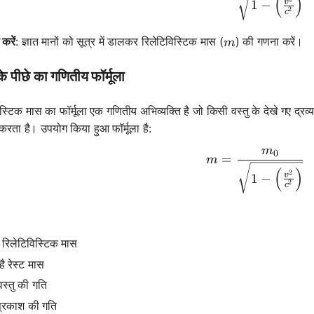
(
)
v
1
−
2
c
m
करें
: ज्ञात मानों को सूत्र में डालकर रिलेटिविस्टिक मास (
) की गणना करें।
m
े पीछे का गणितीय फॉर्मूला
िस्टिक मास का फॉर्मूला एक गणितीय अभिव्यक्ति है जो किसी वस्तु के देखे गए द्र
 करता है। उपयोग किया हुआ फॉर्मूला है:
m
0
m = \frac
=
m
(
)
2
v
1
−
2
c
 रिलेटिविस्टिक मास
0
ै रेस्ट मास
वस्तु की गति
प्रकाश की गति