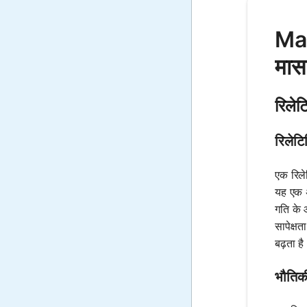
Mat
मास
रिले
रिलेटि
एक रिले
यह एक अव
गति के 
सापेक्ष
बढ़ता ह
भौतिकी