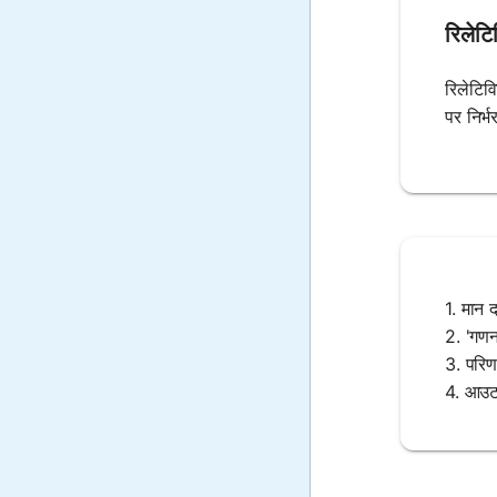
रिलेटि
रिलेटिव
पर निर्भ
1. मान 
2. 'गणन
3. परिण
4. आउटप