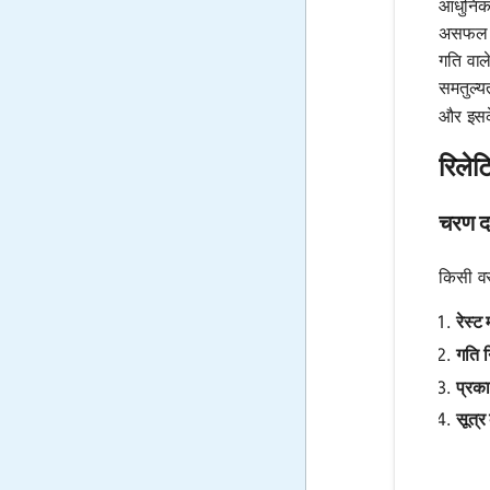
आधुनिक 
असफल हो
गति वाल
समतुल्य
और इसक
रिलेट
चरण द
किसी वस
रेस्ट
गति नि
प्रक
सूत्र