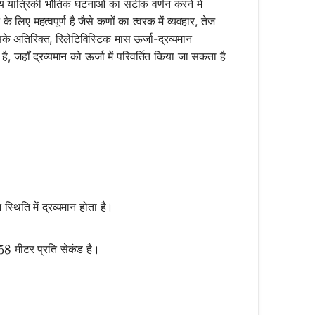
रीय यांत्रिकी भौतिक घटनाओं का सटीक वर्णन करने में
िए महत्वपूर्ण है जैसे कणों का त्वरक में व्यवहार, तेज
े अतिरिक्त, रिलेटिविस्टिक मास ऊर्जा-द्रव्यमान
 है, जहाँ द्रव्यमान को ऊर्जा में परिवर्तित किया जा सकता है
स्थिति में द्रव्यमान होता है।
मीटर प्रति सेकंड है।
58
58
{m_0}{\sqrt{1 - \left(\frac{v^2}{c^2}\right)}}