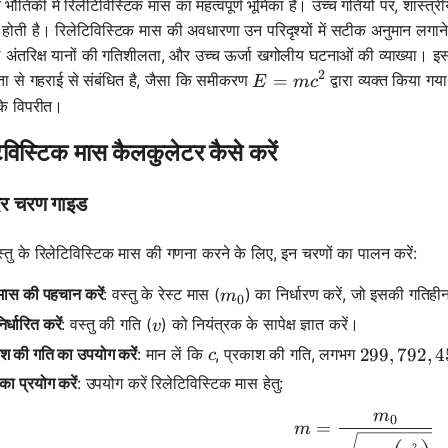
भौतिकी में रिलेटिविस्टिक मास का महत्वपूर्ण भूमिका है। उच्च गतियों पर, शास्त्
ती है। रिलेटिविस्टिक मास की अवधारणा उन परिदृश्यों में सटीक अनुमान लगाने के ल
े अंतरिक्ष यानों की गतिशीलता, और उच्च ऊर्जा खगोलीय घटनाओं की व्याख्या। इसक
2
E=mc^2
=
ता से गहराई से संबंधित है, जैसा कि समीकरण
द्वारा व्यक्त किया गया
E
m
c
े विपरीत।
िविस्टिक मास कैलकुलेटर कैसे करें
र चरण गाइड
्तु के रिलेटिविस्टिक मास की गणना करने के लिए, इन चरणों का पालन करें:
m_0
 मास की पहचान करें
: वस्तु के रेस्ट मास (
) का निर्धारण करें, जो इसकी गतिहीन 
m
0
v
र्धारित करें
: वस्तु की गति (
) को नियंत्रक के सापेक्ष ज्ञात करें।
v
c
ाश की गति का उपयोग करें
: मान लें कि
, प्रकाश की गति, लगभग
299,792,4
299
,
792
,
4
c
 का प्रयोग करें
: उपयोग करें रिलेटिविस्टिक मास हेतु:
m
0
m = \frac
=
m
2