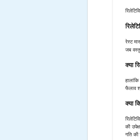
रिलेटिव
रिलेटि
रेस्ट मा
जब वस्तु
क्या 
हालांकि
फैलाव श
क्या क
रिलेटिवि
की उपेक्
गति की 