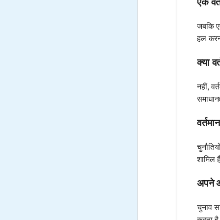
एक वर्
जबकि एक
हल करना
क्या व
नहीं, वर
समाधानक
वर्तमा
चुनौतिय
शामिल ह
अपने अ
चुनाव स
करता है