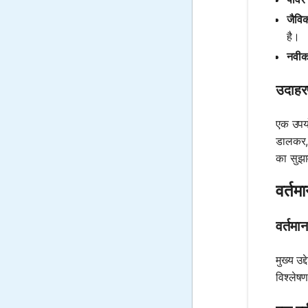
जैविक
है।
नवीक
उदाहर
एक उपयो
डालकर, 
का सुझा
वर्तम
वर्तमान
मुख्य उ
विश्लेष