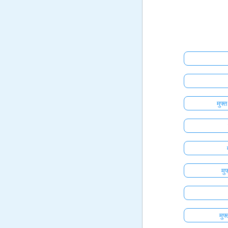
मुफ्
मु
मुफ