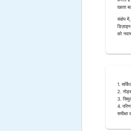
दक्षता ब
संक्षेप 
डिज़ाइन
को नवाच
1. सर्कि
2. नोड्स
3. सिमु
4. परिणा
समीक्षा 