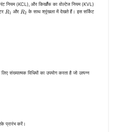
ा करंट नियम (KCL), और किर्खॉफ का वोल्टेज नियम (KVL)
R_1
R_2
्टर
और
के साथ श्रृंखला में देखते हैं। इस सर्किट
R
R
1
2
- IR_2 = 0
c{V}{R_1 + R_2}
िए संख्यात्मक विधियों का उपयोग करता है जो उत्पन्न
के प्रारंभ करें।