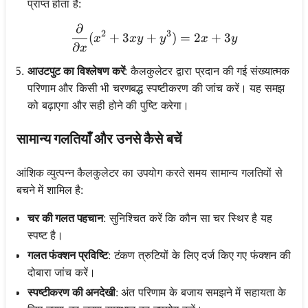
प्राप्त होता है:
∂
\frac{\partial}{\partial x
2
3
(
+
3
+
)
=
2
+
3
x
x
y
y
x
y
∂
x
आउटपुट का विश्लेषण करें
: कैलकुलेटर द्वारा प्रदान की गई संख्यात्मक
परिणाम और किसी भी चरणबद्ध स्पष्टीकरण की जांच करें। यह समझ
को बढ़ाएगा और सही होने की पुष्टि करेगा।
सामान्य गलतियाँ और उनसे कैसे बचें
आंशिक व्युत्पन्न कैलकुलेटर का उपयोग करते समय सामान्य गलतियों से
बचने में शामिल है:
चर की गलत पहचान
: सुनिश्चित करें कि कौन सा चर स्थिर है यह
स्पष्ट है।
गलत फंक्शन प्रविष्टि
: टंकण त्रुटियों के लिए दर्ज किए गए फंक्शन की
दोबारा जांच करें।
स्पष्टीकरण की अनदेखी
: अंत परिणाम के बजाय समझने में सहायता के