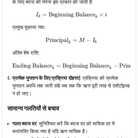
के लिए ब्याज की गणना इस प्रकार की जाती है:
=
Beginning Balance
I_k = \text{Beginning Bal
×
I
i
k
k
प्रमुख चुकाया गया:
Principal
\text{Principal}_k = M - 
=
−
M
I
k
k
अंतिम शेष राशि:
Ending Balance
=
Beginning Balance
\text{Ending Balance}_
−
Princip
k
k
प्रत्येक भुगतान के लिए प्रक्रिया दोहराएं
: प्रक्रिया को प्रत्येक
भुगतान अवधि तक जारी रखें जब तक कि ऋण पूरी तरह से एमॉर्टाइज्ड
न हो जाए।
सामान्य गलतियों से बचाव
गलत ब्याज दर
: सुनिश्चित करें कि ब्याज दर को मासिक दर में
रूपांतरित किया गया है यदि ऋण मासिक है।