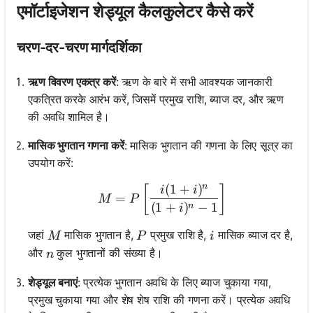
एमॉर्टाइजेशन शेड्यूल कैलकुलेटर कैसे करें
चरण-दर-चरण मार्गदर्शिका
ऋण विवरण एकत्र करें
: ऋण के बारे में सभी आवश्यक जानकारी
एकत्रित करके आरंभ करें, जिसमें प्रमुख राशि, ब्याज दर, और ऋण
की अवधि शामिल है।
मासिक भुगतान गणना करें
: मासिक भुगतान की गणना के लिए सूत्र का
उपयोग करें:
n
(
1
+
)
M = P \left[ \frac{i(1 + i)
[
]
i
i
=
M
P
(
1
+
)
−
1
n
i
M
P
i
जहां
मासिक भुगतान है,
प्रमुख राशि है,
मासिक ब्याज दर है,
M
P
i
n
और
कुल भुगतानों की संख्या है।
n
शेड्यूल बनाएं
: प्रत्येक भुगतान अवधि के लिए ब्याज चुकाया गया,
प्रमुख चुकाया गया और शेष शेष राशि की गणना करें। प्रत्येक अवधि