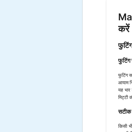
Mat
करें
फुटिं
फुटिंग
फुटिंग स
आयाम नि
यह भार क
मिट्टी 
सटीक फ
किसी भी