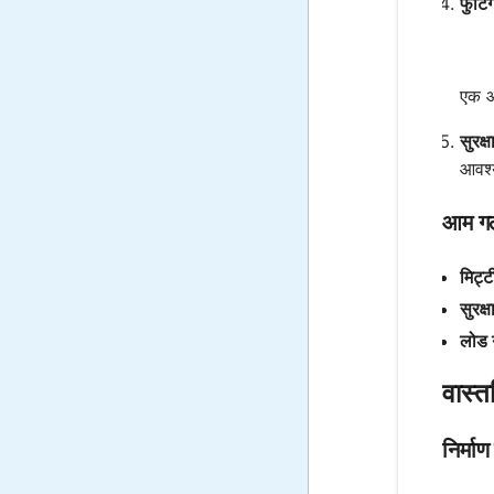
फुटिं
एक आ
सुरक्
आवश्
आम गल
मिट्ट
सुरक्
लोड ग
वास्त
निर्मा