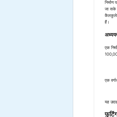
निर्माण
जा सके।
कैलकुले
हैं।
अध्यय
एक निर्
100,000
एक वर्गा
यह उदाह
फुटिं