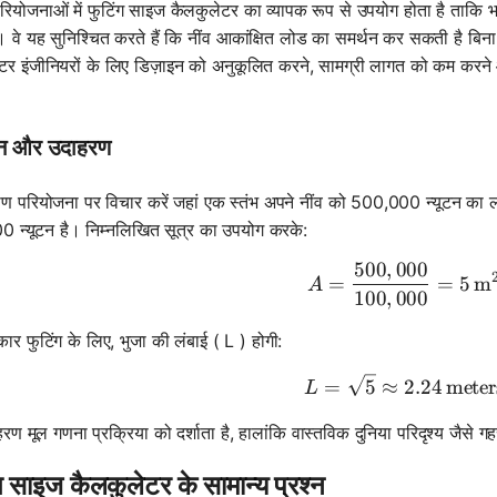
 परियोजनाओं में फुटिंग साइज कैलकुलेटर का व्यापक रूप से उपयोग होता है ताकि 
 वे यह सुनिश्चित करते हैं कि नींव आकांक्षित लोड का समर्थन कर सकती है बिना 
टर इंजीनियरों के लिए डिज़ाइन को अनुकूलित करने, सामग्री लागत को कम क
न और उदाहरण
माण परियोजना पर विचार करें जहां एक स्तंभ अपने नींव को 500,000 न्यूटन का लोड
 न्यूटन है। निम्नलिखित सूत्र का उपयोग करके:
500
,
000
A = \frac
=
=
5
m
A
100
,
000
कार फुटिंग के लिए, भुजा की लंबाई ( L ) होगी:
L = \sqrt
=
5
≈
2.24
meter
L
रण मूल गणना प्रक्रिया को दर्शाता है, हालांकि वास्तविक दुनिया परिदृश्य जैसे
ग साइज कैलकुलेटर के सामान्य प्रश्न