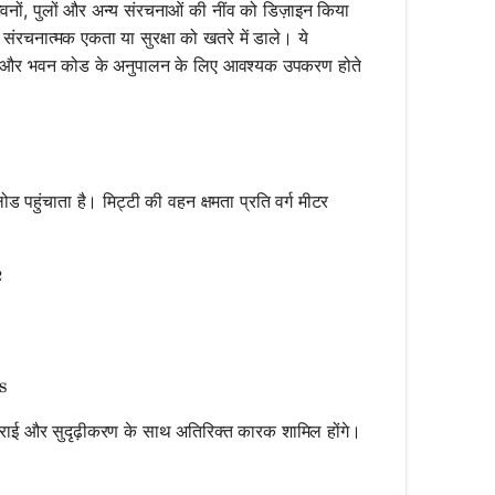
भवनों, पुलों और अन्य संरचनाओं की नींव को डिज़ाइन किया
संरचनात्मक एकता या सुरक्षा को खतरे में डाले। ये
रने और भवन कोड के अनुपालन के लिए आवश्यक उपकरण होते
 पहुंचाता है। मिट्टी की वहन क्षमता प्रति वर्ग मीटर
{500,000}{100,000} = 5 \, \text{m}^2
2
{5} \approx 2.24 \, \text{meters}
s
 गहराई और सुदृढ़ीकरण के साथ अतिरिक्त कारक शामिल होंगे।