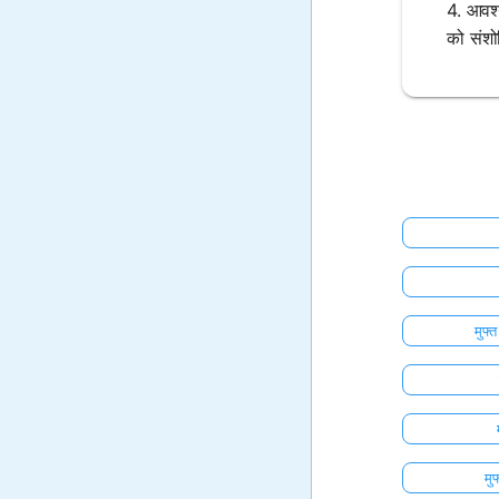
4. आवश्
को संशो
मुफ्
मु