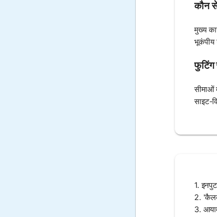
कौन से
मुख्य क
भूकंपीय
फुटिंग
सीमाओं 
साइट-विश
1. इनपु
2. 'कैल
3. आयाम