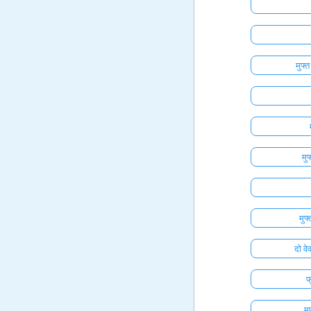
मुफ्
मु
मुफ
दो वे
फ
मु