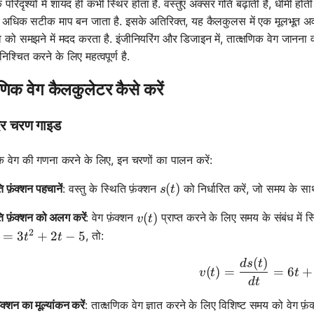
े परिदृश्यों में शायद ही कभी स्थिर होता है. वस्तुएं अक्सर गति बढ़ाती हैं, धीमी 
ें अधिक सटीक माप बन जाता है. इसके अतिरिक्त, यह कैलकुलस में एक मूलभूत अवधारण
िव को समझने में मदद करता है. इंजीनियरिंग और डिजाइन में, तात्क्षणिक वेग जानन
ुनिश्चित करने के लिए महत्वपूर्ण है.
्षणिक वेग कैलकुलेटर कैसे करें
र चरण गाइड
णिक वेग की गणना करने के लिए, इन चरणों का पालन करें:
s(t)
(
)
ि फ़ंक्शन पहचानें
: वस्तु के स्थिति फ़ंक्शन
को निर्धारित करें, जो समय के स
s
t
v(t)
(
)
ि फ़ंक्शन को अलग करें
: वेग फ़ंक्शन
प्राप्त करने के लिए समय के संबंध में स्थ
v
t
2
 = 3t^2 + 2t - 5
=
3
+
2
−
5
, तो:
t
t
(
)
v(t) = \f
d
s
t
(
)
=
=
6
+
v
t
t
d
t
़ंक्शन का मूल्यांकन करें
: तात्क्षणिक वेग ज्ञात करने के लिए विशिष्ट समय को वेग फ़ं