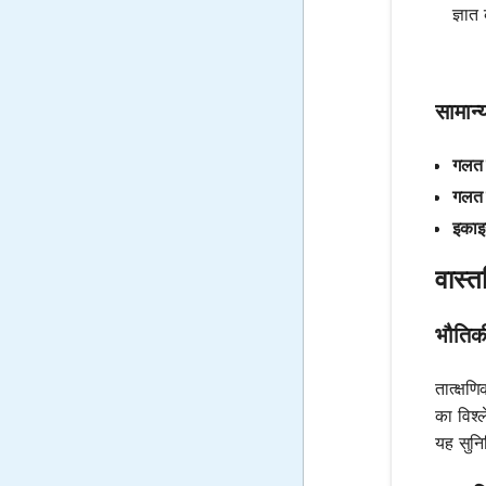
ज्ञात
सामान्
गलत 
गलत 
इकाइ
वास्त
भौतिकी
तात्क्षण
का विश्
यह सुनि