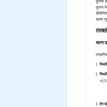
दुनिया क
तुलना म
डेरिवेट
दक्षता स
तात्क
चरण द
तात्क्ष
स्थित
स्थित
s(t)
(
)
s
t
वेग फ