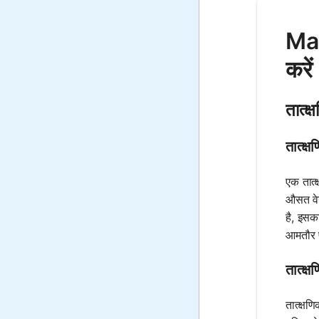
Math
करें
तात्क
तात्क्
एक तात्
औसत वेग 
है, इसक
आमतौर प
तात्क्
तात्क्ष