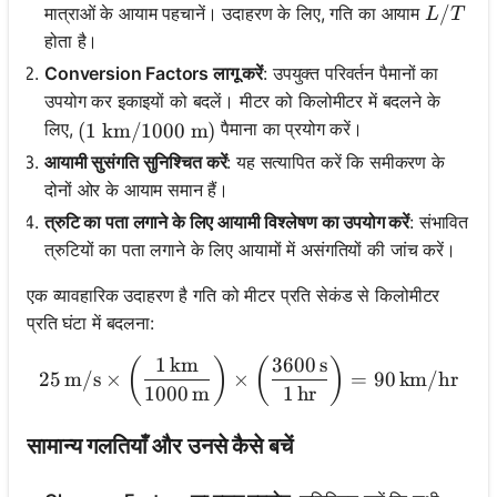
L/T
/
मात्राओं के आयाम पहचानें। उदाहरण के लिए, गति का आयाम
L
T
होता है।
Conversion Factors लागू करें
: उपयुक्त परिवर्तन पैमानों का
उपयोग कर इकाइयों को बदलें। मीटर को किलोमीटर में बदलने के
लिए,
पैमाना का प्रयोग करें।
(1 \text{ km} / 1000 \text{ m})
(
1
km
/1000
m
)
आयामी सुसंगति सुनिश्चित करें
: यह सत्यापित करें कि समीकरण के
दोनों ओर के आयाम समान हैं।
त्रुटि का पता लगाने के लिए आयामी विश्लेषण का उपयोग करें
: संभावित
त्रुटियों का पता लगाने के लिए आयामों में असंगतियों की जांच करें।
एक व्यावहारिक उदाहरण है गति को मीटर प्रति सेकंड से किलोमीटर
प्रति घंटा में बदलना:
1
km
3600
s
25 \, \text{m/s} \times \l
(
)
(
)
25
m/s
×
×
=
90
km/hr
1000
m
1
hr
सामान्य गलतियाँ और उनसे कैसे बचें