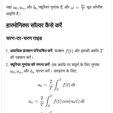
2
π
a_0, a_n,
,
,
b_n
\omega = \frac{2\
=
जहां
और
फ्यूरियर गुणांक हैं, और
मूल कोणीय
a
a
b
ω
0
n
n
T
आवृत्ति है।
हारमोनिक्स सॉल्वर कैसे करें
चरण-दर-चरण गाइड
f(t)
(
)
T
आवधिक फ़ंक्शन परिभाषित करें
: फ़ंक्शन
और इसकी अवधि
f
t
T
की पहचान करें।
फ्यूरियर गुणांक की गणना करें
: एक अवधि पर संपूर्ण के लिए गुणांक
a_0, a_n,
,
,
b_n
और
प्राप्त करें। उदाहरण के लिए:
a
a
b
0
n
n
T
a_0 = \frac{2}{T} \int_0^T
2
∫
=
(
)
a
f
t
d
t
0
T
0
T
a_n = \frac{2}{T} \int_0^T
2
∫
=
(
)
cos
(
)
a
f
t
nω
t
d
t
n
T
0
T