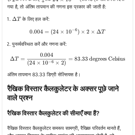
गया है, तो अंतिम तापमान की गणना इस प्रकार की जाती है:
\Delta T
Δ
के लिए हल करें:
T
−
6
0.004
=
(
24
×
1
0.004 = (24 \times 10^{-6}
0
)
×
2
×
Δ
T
पुनर्व्यवस्थित करें और गणना करें:
0.004
\Delta T = \frac{0.004}{(2
Δ
=
=
83.33
degrees Celsius
T
−
6
(
24
×
1
0
×
2
)
अंतिम तापमान 83.33 डिग्री सेल्सियस है।
रैखिक विस्तार कैलकुलेटर के अक्सर पूछे जाने
वाले प्रश्न
रैखिक विस्तार कैलकुलेटर की सीमाएँ क्या हैं?
रैखिक विस्तार कैलकुलेटर समरूप सामग्री, रैखिक परिवर्तन मानते हैं,