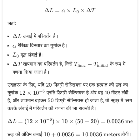
Δ
=
×
\Delta L = \alpha \times L
×
Δ
L
α
L
T
0
जहां:
\Delta L
Δ
लंबाई में परिवर्तन है।
L
\alpha
रैखिक विस्तार का गुणांक है।
α
L_0
मूल लंबाई है।
L
0
\Delta T
Δ
T_{\text{final}} - T_{\te
−
तापमान का परिवर्तन है, जिसे
के रूप में
T
T
T
final
initial
गणना किया जाता है।
उदाहरण के लिए, यदि 20 डिग्री सेल्सियस पर एक इस्पात की छड़ का
−
6
गुणांक
प्रति डिग्री सेल्सियस है और वह 10 मीटर लंबी
12 \times 10^{-6}
12
×
1
0
है, और तापमान बढ़कर 50 डिग्री सेल्सियस हो जाता है, तो सूत्र में प्लग
करके लंबाई में परिवर्तन की गणना की जा सकती है।
−
6
Δ
=
(
12
×
1
0
)
×
10
×
\Delta L = (12 \times 10^
(
50
−
20
)
=
0.0036
meter
L
छड़ की अंतिम लंबाई
होगी।
10 + 0.0036 = 10.0036 \text{ meters
10
+
0.0036
=
10.0036
meters