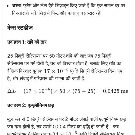
चश्मा
: फ्रेम और लेंस ऐसे डिज़ाइन किए जाते हैं कि एक समान दर पर
विस्तार हो सके जिससे फिट और फंक्शन बरकरार रहे।
केस स्टडीज
उदाहरण 1: तांबे की तार
25 डिग्री सेल्सियस पर 50 मीटर तांबे की तार जब 75 डिग्री
सेल्सियस पर गर्म होती है, तब जो विस्तार होता है, उसके लिए तांबे का
−
6
रैखिक विस्तार गुणांक
प्रति डिग्री सेल्सियस दिया गया
17 \times 10^{-6}
17
×
1
0
है, और लंबाई में परिवर्तन की गणना की जाती है:
−
6
Δ
=
(
17
×
1
0
)
×
50
×
\Delta L = (17 \times 10^
(
75
−
25
)
=
0.0425
meter
L
उदाहरण 2: एल्यूमीनियम छड़
मूल रूप से 0 डिग्री सेल्सियस पर 2 मीटर लंबाई वाली एल्यूमीनियम छड़
जब गरम होती है, तब उसमें 0.004 मीटर का वृद्धि हो जाती है। जब
−
6
एल्यूमीनियम के लिए गुणांक
प्रति डिग्री सेल्सियस दिया
24 \times 10^{-6}
24
×
1
0