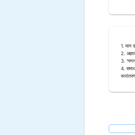
1. मान द
2. अज्ञ
3. 'गणन
4. समाध
रूपांतर