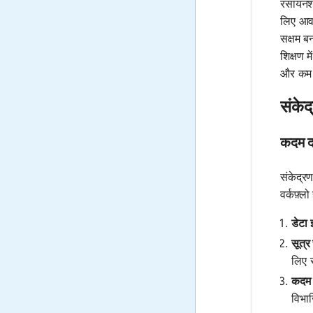
रसायनशास
लिए आवश
सक्षम ब
शिक्षण 
और कम 
संकेद
कदम दर
संकेद्र
वर्कफ़्लो 
डेटा 
सूत्र 
लिए 
कदम 
विभा