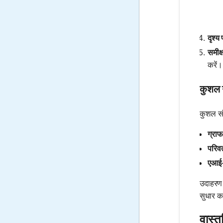
दृश्य
समीक्
करें।
कुशल 
कुशल सं
ग्राफ
परिव
एआई-
उदाहरण 
सुधार कर
वास्त