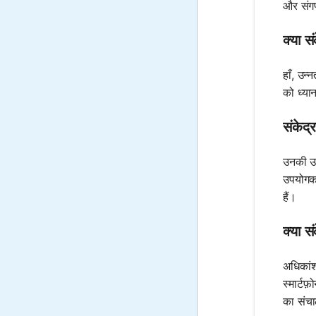
और संगण
क्या स
हाँ, उन
को ध्या
संकेद्
उनकी उप
उपयोगकर
हैं।
क्या स
अधिकांश 
स्मार्टफ
का संचा