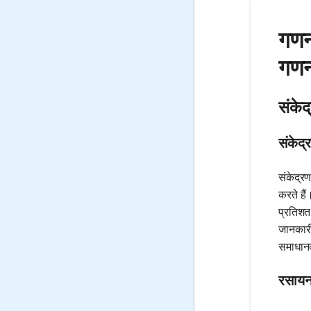
गणन
गणन
संकेद
संकेद्
संकेद्र
करते है
प्रतिशत
जानकारी 
समाधानक
रसायनश