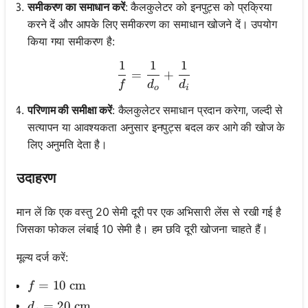
समीकरण का समाधान करें
: कैलकुलेटर को इनपुट्स को प्रक्रिया
करने दें और आपके लिए समीकरण का समाधान खोजने दें। उपयोग
किया गया समीकरण है:
1
1
1
\frac{1}{f} = \frac{1}{d_
=
+
f
d
d
o
i
परिणाम की समीक्षा करें
: कैलकुलेटर समाधान प्रदान करेगा, जल्दी से
सत्यापन या आवश्यकता अनुसार इनपुट्स बदल कर आगे की खोज के
लिए अनुमति देता है।
उदाहरण
मान लें कि एक वस्तु 20 सेमी दूरी पर एक अभिसारी लेंस से रखी गई है
जिसका फोकल लंबाई 10 सेमी है। हम छवि दूरी खोजना चाहते हैं।
मूल्य दर्ज करें:
f = 10 \text{ cm}
=
10
cm
f
d_o = 20 \text{ cm}
=
20
cm
d