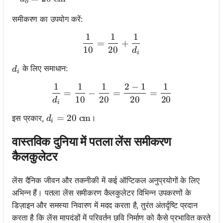
o
समीकरण का उपयोग करें:
1
1
1
\frac{1}{10} = \frac{1}{2
=
+
10
20
d
i
d_i
के लिए समाधान:
d
i
1
1
1
2
−
1
1
\frac{1}{d_i} = \frac{1}{
=
−
=
=
10
20
20
20
d
i
d_i = 20 \text{ cm}
=
20
cm
इस प्रकार,
।
d
i
वास्तविक दुनिया में पतला लेंस समीकरण
कैलकुलेटर
लेंस दैनिक जीवन और तकनीकी में कई ऑप्टिकल अनुप्रयोगों के लिए
अभिन्न हैं। पतला लेंस समीकरण कैलकुलेटर विभिन्न उपकरणों के
डिज़ाइन और समस्या निवारण में मदद करता है, तुरंत अंतर्दृष्टि प्रदान
करता है कि लेंस मापदंडों में परिवर्तन छवि निर्माण को कैसे प्रभावित करते