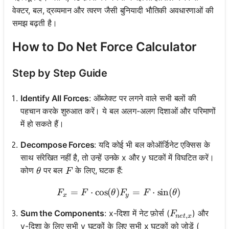
वेक्टर, बल, द्रव्यमान और त्वरण जैसी बुनियादी भौतिकी अवधारणाओं की
समझ बढ़ती है।
How to Do Net Force Calculator
Step by Step Guide
Identify All Forces
: ऑब्जेक्ट पर लगने वाले सभी बलों की
पहचान करके शुरुआत करें। ये बल अलग-अलग दिशाओं और परिमाणों
में हो सकते हैं।
Decompose Forces
: यदि कोई भी बल कोऑर्डिनेट एक्सिस के
साथ संरेखित नहीं है, तो उन्हें उनके x और y घटकों में विघटित करें।
\theta
F
कोण
पर बल
के लिए, घटक हैं:
θ
F
=
⋅
cos
(
)
F_x = F \cdot \cos(\theta
=
⋅
sin
(
)
F
F
θ
F
F
θ
x
y
F_{net,x}
Sum the Components
: x-दिशा में नेट फ़ोर्स (
) और
F
,
n
e
t
x
y-दिशा के लिए सभी y घटकों के लिए सभी x घटकों को जोड़ें (