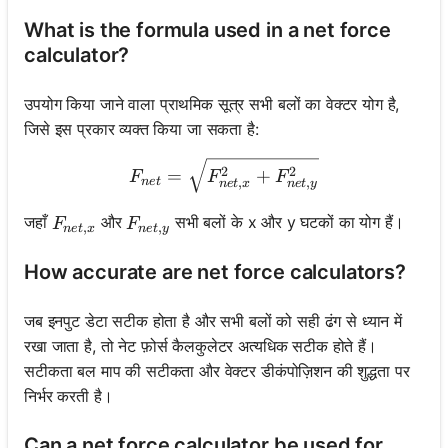
What is the formula used in a net force
calculator?
उपयोग किया जाने वाला प्राथमिक सूत्र सभी बलों का वेक्टर योग है,
जिसे इस प्रकार व्यक्त किया जा सकता है:
F_{net} = \sqrt{F_{net,x
2
2
=
+
F
F
F
,
,
n
e
t
n
e
t
x
n
e
t
y
F_{net,x}
F_{net,y}
जहाँ
और
सभी बलों के x और y घटकों का योग हैं।
F
F
,
,
n
e
t
x
n
e
t
y
How accurate are net force calculators?
जब इनपुट डेटा सटीक होता है और सभी बलों को सही ढंग से ध्यान में
रखा जाता है, तो नेट फ़ोर्स कैलकुलेटर अत्यधिक सटीक होते हैं।
सटीकता बल माप की सटीकता और वेक्टर डीकंपोज़िशन की शुद्धता पर
निर्भर करती है।
Can a net force calculator be used for