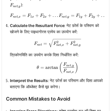
F_{net,y}
):
F
,
n
e
t
y
=
+
+
…
F_{net,x} = F_{1x} + F_
=
+
+
…
F
F
F
F
F
F
,
1
2
,
1
2
n
e
t
x
x
x
n
e
t
y
y
y
Calculate the Resultant Force
: नेट फ़ोर्स के परिमाण को
खोजने के लिए पाइथागोरस प्रमेय का उपयोग करें:
F_{net} = \sqrt{F_{net,
2
2
=
+
F
F
F
,
,
n
e
t
n
e
t
x
n
e
t
y
त्रिकोणमिति का उपयोग करके दिशा निर्धारित करें:
\theta = \arctan\left(\fr
(
)
F
,
n
e
t
y
=
arctan
θ
F
,
n
e
t
x
Interpret the Results
: नेट फ़ोर्स का परिमाण और दिशा आपको
बताएगा कि ऑब्जेक्ट कैसे मूव करेगा।
Common Mistakes to Avoid
Ignoring Force Directions
: हमेशा प्रत्येक बल की दिशा पर