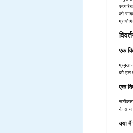
अत्यधिक 
को सावध
प्रायोग
विवर्
एक विव
प्रमुख घ
को हल क
एक विव
सटीकता 
के साथ 
क्या म