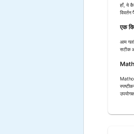
हाँ, ये 
विवर्तन 
एक विव
आम गलति
सटीक और
Mathos
Mathos 
स्पष्टी
उपयोगकर