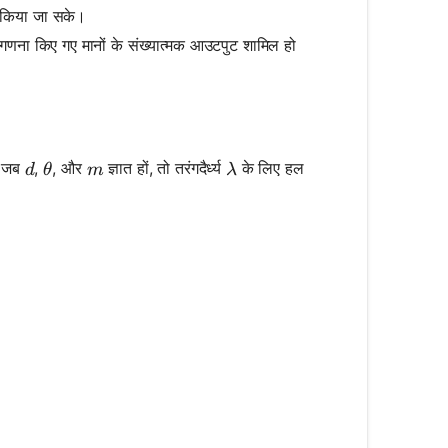
ल किया जा सके।
फ या गणना किए गए मानों के संख्यात्मक आउटपुट शामिल हो
d
\theta
m
\lambda
ं। जब
,
, और
ज्ञात हों, तो तरंगदैर्ध्य
के लिए हल
d
θ
m
λ
 \frac{d \sin \theta}{m}
\arcsin\left(\frac{m \lambda}{d}\right)
{m \lambda}{\sin \theta}