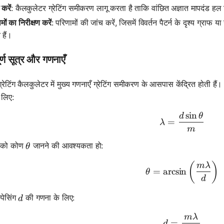
करें
: कैलकुलेटर ग्रेटिंग समीकरण लागू करता है ताकि वांछित अज्ञात मापदंड ह
मों का निरीक्षण करें
: परिणामों की जांच करें, जिसमें विवर्तन पैटर्न के दृश्य ग्रा
हैं।
ूर्ण सूत्र और गणनाएँ
ग्रेटिंग कैलकुलेटर में मुख्य गणनाएँ ग्रेटिंग समीकरण के आसपास केंद्रित होती है
 लिए:
sin
d
θ
\lambda =
=
λ
m
\theta
पको कोण
जानने की आवश्यकता हो:
θ
\theta = 
(
)
mλ
=
arcsin
θ
d
d
स्पेसिंग
की गणना के लिए:
d
mλ
d = \frac
=
d