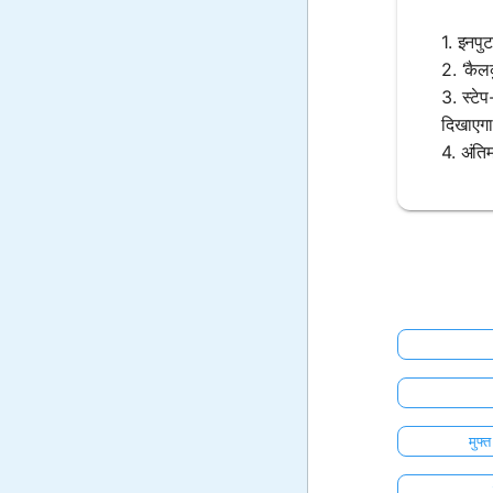
1. इनपुट
2. ‘कैल
3. स्टे
दिखाएग
4. अंतिम
मुफ्