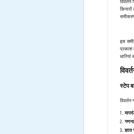
विवर्तन 
किनारों 
समीकरण
इस समी
प्रकाश क
धारियां 
विवर्
स्टेप 
विवर्तन
मापदं
गणना
ज्ञात 