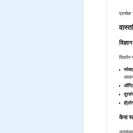
प्रत्येक
वास्त
विज्ञान
विवर्तन ग
स्पेक्
आधार
ऑप्टि
दूरसं
हो्लो
केस स्
अनुसंधा