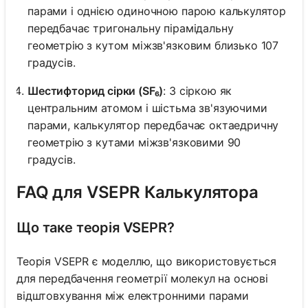
парами і однією одиночною парою калькулятор
передбачає тригональну пірамідальну
геометрію з кутом міжзв'язковим близько 107
градусів.
Шестифторид сірки (SF₆)
: З сіркою як
центральним атомом і шістьма зв'язуючими
парами, калькулятор передбачає октаедричну
геометрію з кутами міжзв'язковими 90
градусів.
FAQ для VSEPR Калькулятора
Що таке теорія VSEPR?
Теорія VSEPR є моделлю, що використовується
для передбачення геометрії молекул на основі
відштовхування між електронними парами