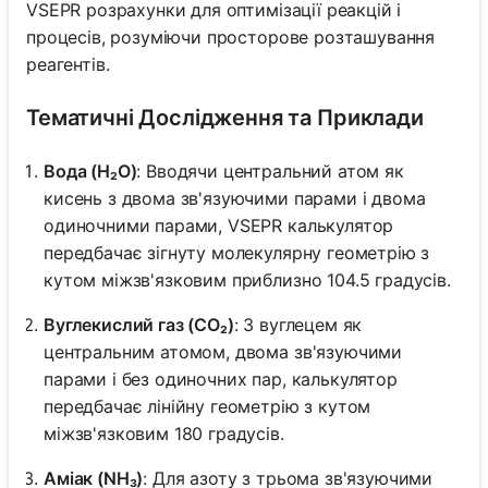
VSEPR розрахунки для оптимізації реакцій і
процесів, розуміючи просторове розташування
реагентів.
Тематичні Дослідження та Приклади
Вода (H₂O)
: Вводячи центральний атом як
кисень з двома зв'язуючими парами і двома
одиночними парами, VSEPR калькулятор
передбачає зігнуту молекулярну геометрію з
кутом міжзв'язковим приблизно 104.5 градусів.
Вуглекислий газ (CO₂)
: З вуглецем як
центральним атомом, двома зв'язуючими
парами і без одиночних пар, калькулятор
передбачає лінійну геометрію з кутом
міжзв'язковим 180 градусів.
Аміак (NH₃)
: Для азоту з трьома зв'язуючими