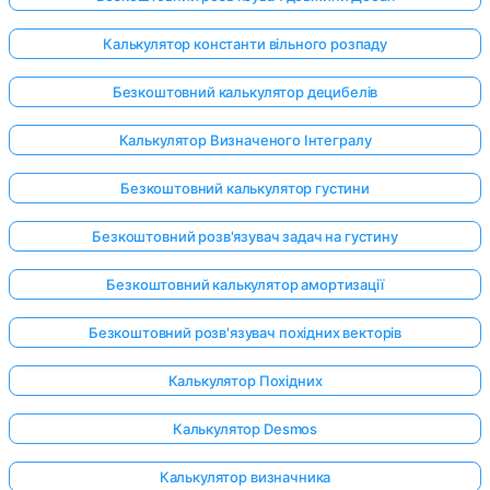
Калькулятор константи вільного розпаду
Безкоштовний калькулятор децибелів
Калькулятор Визначеного Інтегралу
Безкоштовний калькулятор густини
Безкоштовний розв'язувач задач на густину
Безкоштовний калькулятор амортизації
Безкоштовний розв'язувач похідних векторів
Калькулятор Похідних
Увійдіть
Калькулятор Desmos
тут!
имка:
Калькулятор визначника